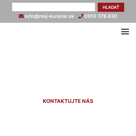
HĽADAŤ
info@moj-kurenar.sk
0910 378 830
Cena za montáž kotla na
tuhé palivo Dlhé diely
KONTAKTUJTE NÁS