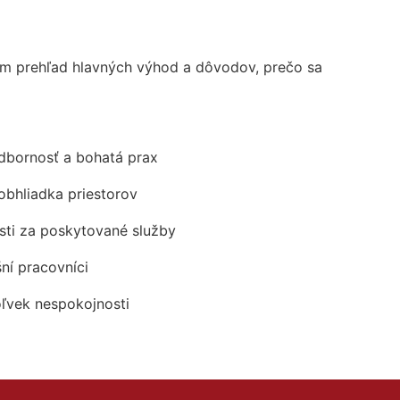
m prehľad hlavných výhod a dôvodov, prečo sa
odbornosť a bohatá prax
obhliadka priestorov
ti za poskytované služby
šní pracovníci
oľvek nespokojnosti