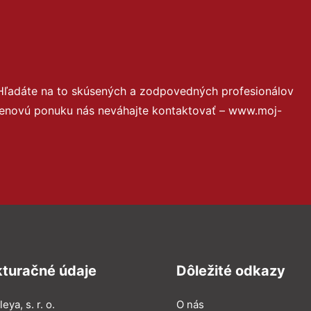
Hľadáte na to skúsených a zodpovedných profesionálov
 cenovú ponuku nás neváhajte kontaktovať – www.moj-
kturačné údaje
Dôležité odkazy
eya, s. r. o.
O nás