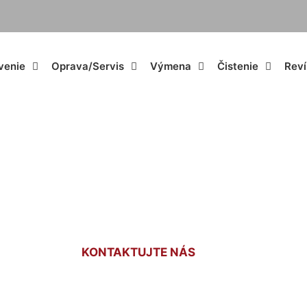
venie
Oprava/Servis
Výmena
Čistenie
Reví
otla na tuhé paliv
KONTAKTUJTE NÁS