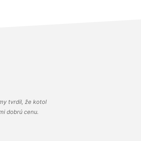
y tvrdil, že kotol
ľmi dobrú cenu.