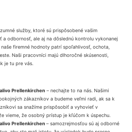
ozumné služby, ktoré sú prispôsobené vašim
ť a odbornosť, ale aj na dôslednú kontrolu vykonanej
aše firemné hodnoty patrí spoľahlivosť, ochota,
ste. Naši pracovníci majú dlhoročné skúsenosti,
 je tu pre vás.
alivo Prellenkirchen
– nechajte to na nás. Našimi
pokojných zákazníkov a budeme veľmi radi, ak sa k
zníkovi sa snažíme prispôsobiť a vyhovieť v
že vieme, že osobný prístup je kľúčom k úspechu.
alivo Prellenkirchen
– samozrejmosťou sú aj odborné
tvo, aby ste mali istotu, že výsledok bude presne