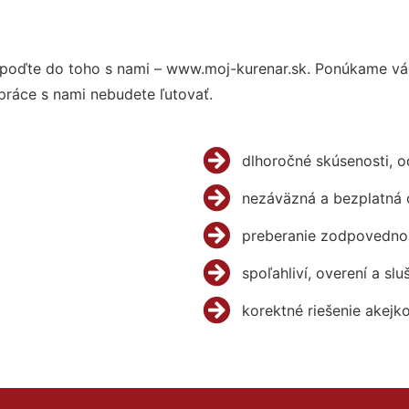
poďte do toho s nami – www.moj-kurenar.sk. Ponúkame vá
práce s nami nebudete ľutovať.
dlhoročné skúsenosti, 
nezáväzná a bezplatná 
preberanie zodpovednos
spoľahliví, overení a slu
korektné riešenie akejk