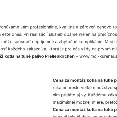
Ponúkame vám profesionálne, kvalitné a zároveň cenovo r
šte dnes. Pri realizácií služieb dbáme nielen na precíznos
 môže spôsobiť nepríjemné a zbytočné komplikácie. Medzi n
osť každého zákazníka, ktorá je pre nás vždy na prvom mie
 kotla na tuhé palivo Prellenkirchen
– www.moj-kurenar.sk
Cena za montáž kotla na tuhé p
rukami prešlo veľké množstvo s
nim pridáte aj vy. Každému záka
maximálnej možnej miere, preto
Cena za montáž kotla na tuhé p
konzultácie či detailné poradens