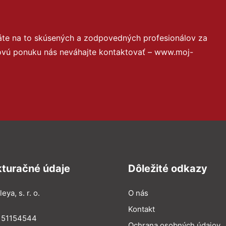
áte na to skúsených a zodpovedných profesionálov za
novú ponuku nás neváhajte kontaktovať – www.moj-
kturačné údaje
Dôležité odkazy
eya, s. r. o.
O nás
Kontakt
: 51154544
Ochrana osobných údajov