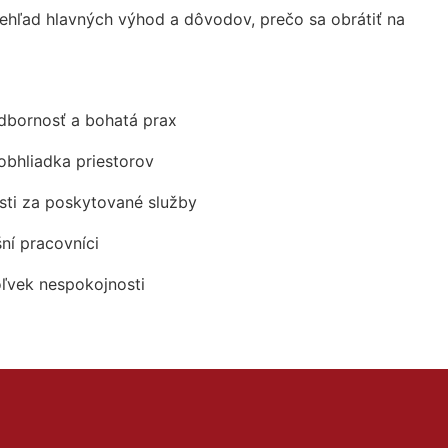
hľad hlavných výhod a dôvodov, prečo sa obrátiť na
odbornosť a bohatá prax
obhliadka priestorov
ti za poskytované služby
šní pracovníci
oľvek nespokojnosti