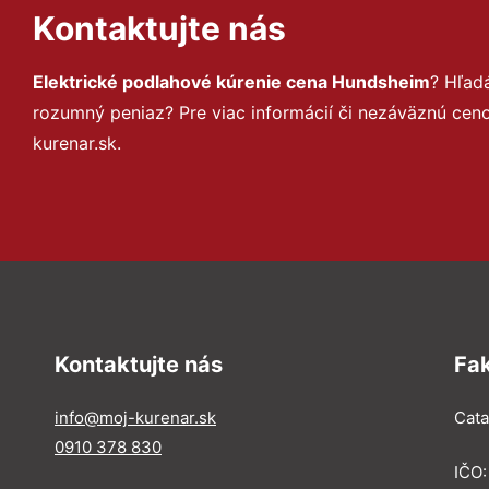
Kontaktujte nás
Elektrické podlahové kúrenie cena Hundsheim
? Hľad
rozumný peniaz? Pre viac informácií či nezáväznú ce
kurenar.sk.
Kontaktujte nás
Fa
info@moj-kurenar.sk
Catal
0910 378 830
IČO