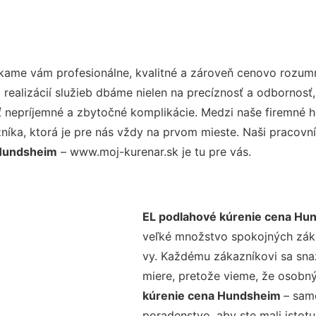
kame vám profesionálne, kvalitné a zároveň cenovo rozumn
realizácií služieb dbáme nielen na precíznosť a odbornosť,
nepríjemné a zbytočné komplikácie. Medzi naše firemné hod
ka, ktorá je pre nás vždy na prvom mieste. Naši pracovníc
 Hundsheim
– www.moj-kurenar.sk je tu pre vás.
EL podlahové kúrenie cena Hu
veľké množstvo spokojných zákaz
vy. Každému zákazníkovi sa sna
miere, pretože vieme, že osobný
kúrenie cena Hundsheim
– sam
poradenstvo, aby ste mali istot