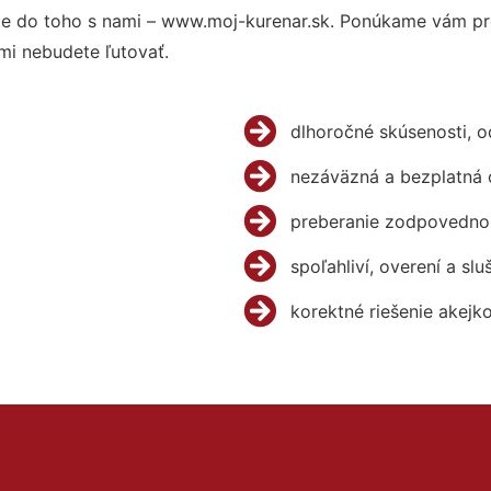
e do toho s nami – www.moj-kurenar.sk. Ponúkame vám pre
mi nebudete ľutovať.
dlhoročné skúsenosti, 
nezáväzná a bezplatná 
preberanie zodpovednos
spoľahliví, overení a slu
korektné riešenie akejk