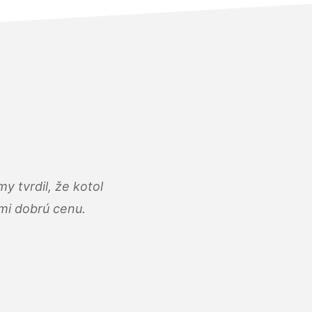
y tvrdil, že kotol
ľmi dobrú cenu.