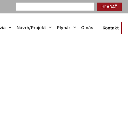
HĽADAŤ
zia
Návrh/Projekt
Plynár
O nás
Kontakt
cena Hundsheim