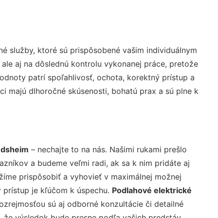
é služby, ktoré sú prispôsobené vašim individuálnym
 ale aj na dôslednú kontrolu vykonanej práce, pretože
noty patrí spoľahlivosť, ochota, korektný prístup a
i majú dlhoročné skúsenosti, bohatú prax a sú plne k
ndsheim
– nechajte to na nás. Našimi rukami prešlo
níkov a budeme veľmi radi, ak sa k nim pridáte aj
žíme prispôsobiť a vyhovieť v maximálnej možnej
 prístup je kľúčom k úspechu.
Podlahové elektrické
ozrejmosťou sú aj odborné konzultácie či detailné
u, že výsledok bude presne podľa vašich predstáv.