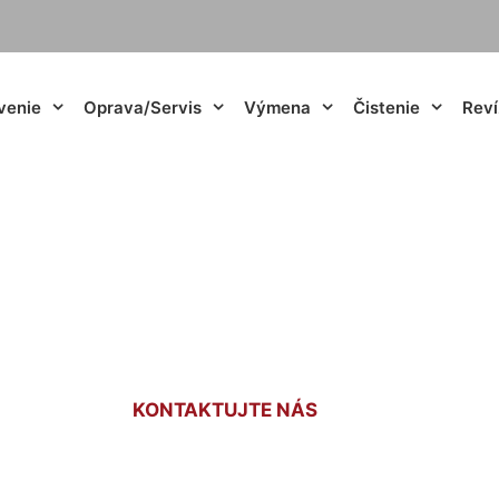
venie
Oprava/Servis
Výmena
Čistenie
Reví
nie (elektrické) 
KONTAKTUJTE NÁS