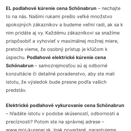
EL podlahové kúrenie cena Schönabrun
– nechajte
to na nás. Našimi rukami prešlo veľké množstvo
spokojných zákazníkov a budeme veľmi radi, ak sa k
nim pridáte aj vy. Každému zákazníkovi sa snažíme
prispôsobiť a vyhovieť v maximálnej možnej miere,
pretože vieme, že osobný prístup je kľúčom k
úspechu.
Podlahové elektrické kúrenie cena
Schönabrun
– samozrejmosťou sú aj odborné
konzultácie či detailné poradenstvo, aby ste mali
istotu, že výsledok bude presne podľa vašich
predstáv.
Elektrické podlahové vykurovanie cena Schönabrun
– hľadáte istotu v podobe skúseností, odbornosti a
precíznosti? Potom ste na správnej adrese –
www.moj-kurenar.sk. Inak povedané, garantujeme