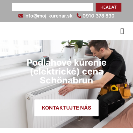
HĽADAŤ
info@moj-kurenar.sk
0910 378 830
Podlahové kúrenie
(elektrické) cena
Schönabrun
KONTAKTUJTE NÁS