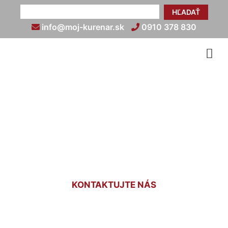
HĽADAŤ
info@moj-kurenar.sk
0910 378 830
Elektrické podlahové
kúrenie cena za m2 Bad
Deutsch-Alterburg
KONTAKTUJTE NÁS