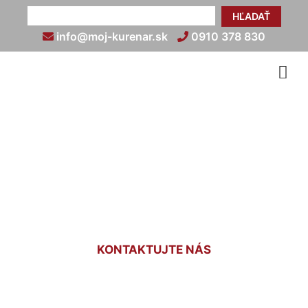
HĽADAŤ
info@moj-kurenar.sk
0910 378 830
Elektrické podlahové
kúrenie do kúpeľne cena
Hamuliakovo
KONTAKTUJTE NÁS