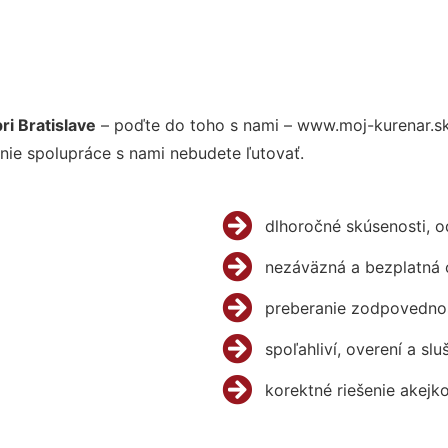
i Bratislave
– poďte do toho s nami – www.moj-kurenar.s
nie spolupráce s nami nebudete ľutovať.
dlhoročné skúsenosti, 
nezáväzná a bezplatná 
preberanie zodpovednos
spoľahliví, overení a slu
korektné riešenie akejk