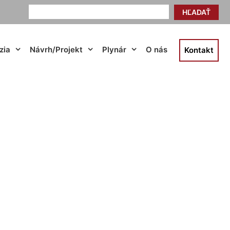
HĽADAŤ
zia
Návrh/Projekt
Plynár
O nás
Kontakt
peľne cena Most