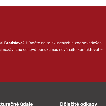
i Bratislave
? Hľadáte na to skúsených a zodpovedných
 či nezáväznú cenovú ponuku nás neváhajte kontaktovať –
kturačné údaje
Dôležité odkazy