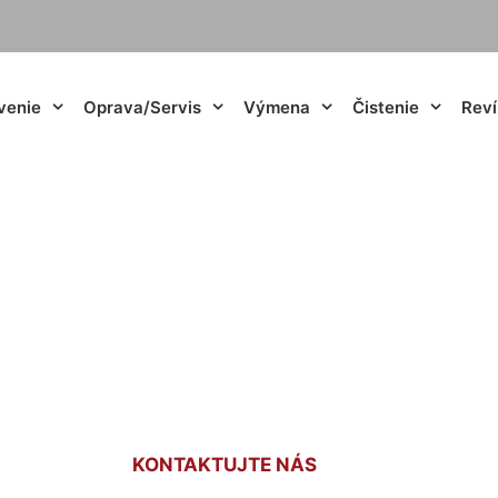
venie
Oprava/Servis
Výmena
Čistenie
Reví
hové kúrenie do kú
pri Bratislave
KONTAKTUJTE NÁS