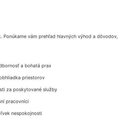
k. Ponúkame vám prehľad hlavných výhod a dôvodov,
odbornosť a bohatá prax
obhliadka priestorov
ti za poskytované služby
šní pracovníci
oľvek nespokojnosti