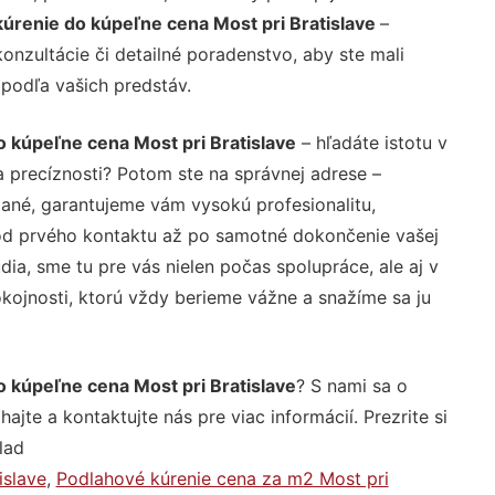
kúrenie do kúpeľne cena Most pri Bratislave
–
nzultácie či detailné poradenstvo, aby ste mali
 podľa vašich predstáv.
o kúpeľne cena Most pri Bratislave
– hľadáte istotu v
 precíznosti? Potom ste na správnej adrese –
ané, garantujeme vám vysokú profesionalitu,
 od prvého kontaktu až po samotné dokončenie vašej
ia, sme tu pre vás nielen počas spolupráce, ale aj v
okojnosti, ktorú vždy berieme vážne a snažíme sa ju
o kúpeľne cena Most pri Bratislave
? S nami sa o
jte a kontaktujte nás pre viac informácií. Prezrite si
lad
islave
,
Podlahové kúrenie cena za m2 Most pri