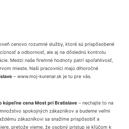
roveň cenovo rozumné služby, ktoré sú prispôsobené
cíznosť a odbornosť, ale aj na dôslednú kontrolu
ie. Medzi naše firemné hodnoty patrí spoľahlivosť,
rvom mieste. Naši pracovníci majú dlhoročné
islave
– www.moj-kurenar.sk je tu pre vás.
o kúpeľne cena Most pri Bratislave
– nechajte to na
é množstvo spokojných zákazníkov a budeme veľmi
 Každému zákazníkovi sa snažíme prispôsobiť a
ere, pretože vieme, že osobný prístup je kľúčom k