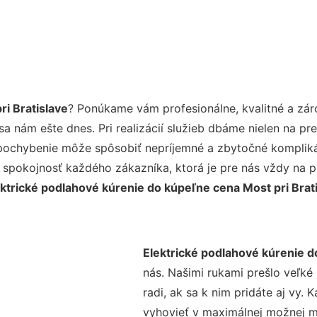
i Bratislave
? Ponúkame vám profesionálne, kvalitné a zá
 nám ešte dnes. Pri realizácií služieb dbáme nielen na pre
pochybenie môže spôsobiť nepríjemné a zbytočné komplikác
 spokojnosť každého zákazníka, ktorá je pre nás vždy na p
ektrické podlahové kúrenie do kúpeľne cena Most pri Brat
Elektrické podlahové kúrenie d
nás. Našimi rukami prešlo veľk
radi, ak sa k nim pridáte aj vy.
vyhovieť v maximálnej možnej mi