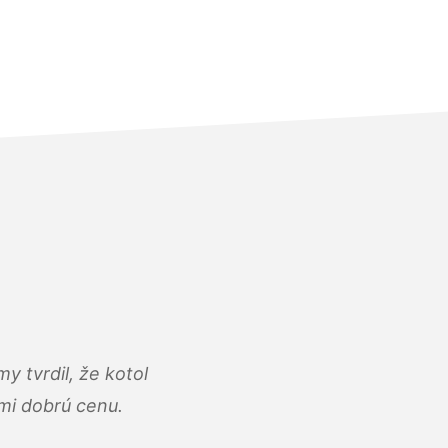
y tvrdil, že kotol
ľmi dobrú cenu.