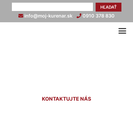
HĽADAŤ
info@moj-kurenar.sk
0910 378 830
Infra kúrenie cenník
Deutsch Jahrndorf
KONTAKTUJTE NÁS