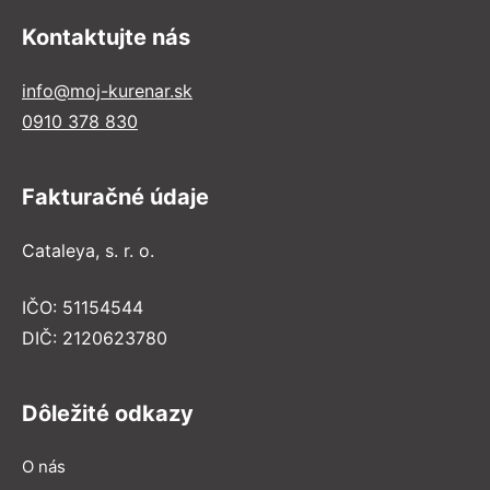
Kontaktujte nás
info@moj-kurenar.sk
0910 378 830
Fakturačné údaje
Cataleya, s. r. o.
IČO: 51154544
DIČ: 2120623780
Dôležité odkazy
O nás