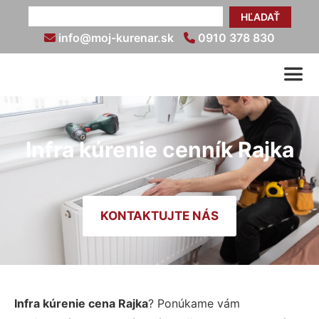
HĽADAŤ
info@moj-kurenar.sk
0910 378 830
Infra kúrenie cenník Rajka
KONTAKTUJTE NÁS
Infra kúrenie cena Rajka
? Ponúkame vám