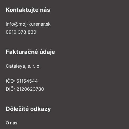
Kontaktujte nás
info@moj-kurenar.sk
0910 378 830
Fakturačné údaje
Cataleya, s. r. o.
IČO: 51154544
DIČ: 2120623780
Dôležité odkazy
O nás