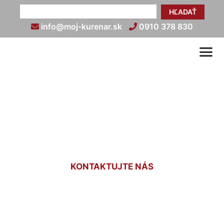
HĽADAŤ
info@moj-kurenar.sk
0910 378 830
Infra kúrenie cenník
Trnávka
KONTAKTUJTE NÁS