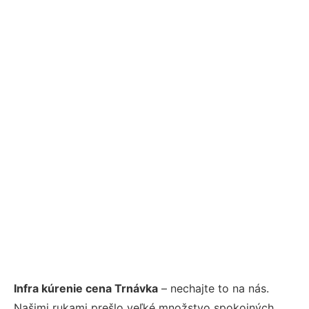
Infra kúrenie cena Trnávka
– nechajte to na nás.
Našimi rukami prešlo veľké množstvo spokojných