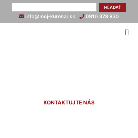
HĽADAŤ
info@moj-kurenar.sk
0910 378 830
Infra podlahové kúrenie
cena Hollern
KONTAKTUJTE NÁS