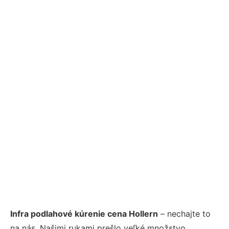
Infra podlahové kúrenie cena Hollern
– nechajte to
na nás. Našimi rukami prešlo veľké množstvo