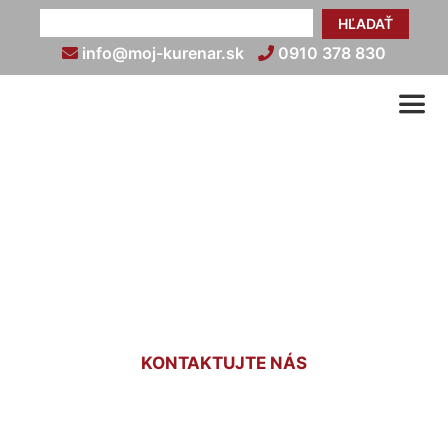
HĽADAŤ
info@moj-kurenar.sk
0910 378 830
Jednobodové napojenie
kúpeľňových radiátorov
Karlova Ves
KONTAKTUJTE NÁS