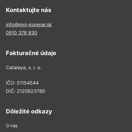
Kontaktujte nás
info@moj-kurenar.sk
0910 378 830
Fakturačné údaje
Cataleya, s. r. o.
IČO: 51154544
DIČ: 2120623780
Dôležité odkazy
O nás