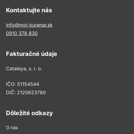
Kontaktujte nás
info@moj-kurenar.sk
0910 378 830
Fakturačné údaje
Cataleya, s. r. o.
IČO: 51154544
DIČ: 2120623780
Dôležité odkazy
O nás