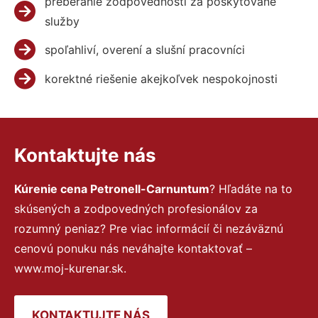
preberanie zodpovednosti za poskytované
služby
spoľahliví, overení a slušní pracovníci
korektné riešenie akejkoľvek nespokojnosti
Kontaktujte nás
Kúrenie cena Petronell-Carnuntum
? Hľadáte na to
skúsených a zodpovedných profesionálov za
rozumný peniaz? Pre viac informácií či nezáväznú
cenovú ponuku nás neváhajte kontaktovať –
www.moj-kurenar.sk.
KONTAKTUJTE NÁS