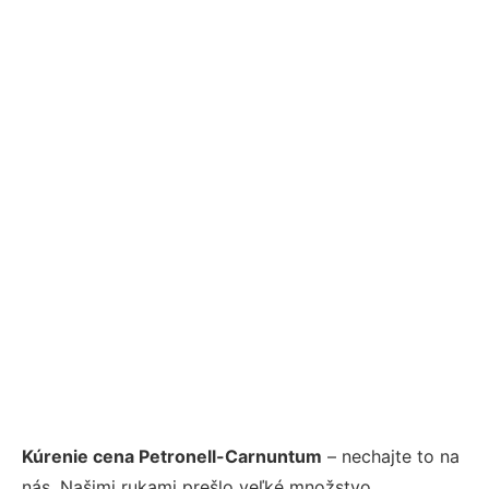
Kúrenie cena Petronell-Carnuntum
– nechajte to na
nás. Našimi rukami prešlo veľké množstvo