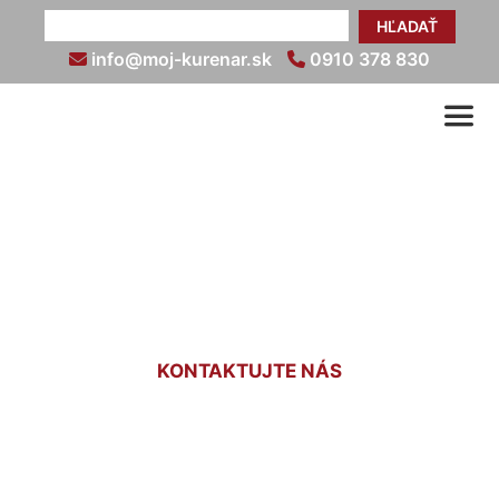
HĽADAŤ
info@moj-kurenar.sk
0910 378 830
Cena kúrenia Petronell-
Carnuntum
KONTAKTUJTE NÁS