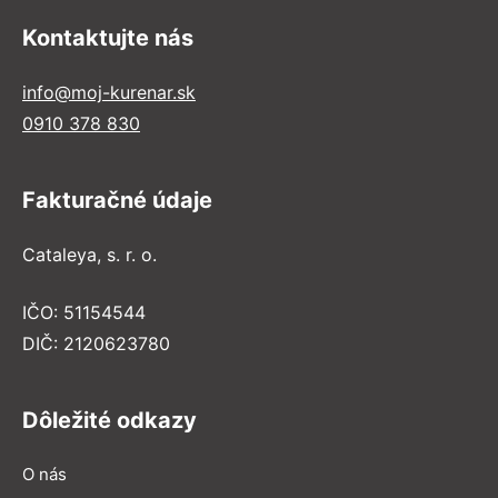
Kontaktujte nás
info@moj-kurenar.sk
0910 378 830
Fakturačné údaje
Cataleya, s. r. o.
IČO: 51154544
DIČ: 2120623780
Dôležité odkazy
O nás