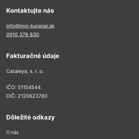
Kontaktujte nás
info@moj-kurenar.sk
0910 378 830
Fakturačné údaje
Cataleya, s. r. o.
IČO: 51154544
DIČ: 2120623780
Dôležité odkazy
O nás