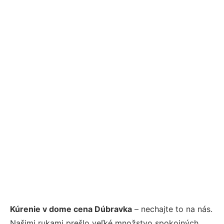
Kúrenie v dome cena Dúbravka
– nechajte to na nás.
Našimi rukami prešlo veľké množstvo spokojných