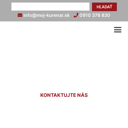
HĽADAŤ
info@moj-kurenar.sk
0910 378 830
Koľko stojí kúrenie do domu
Dúbravka
KONTAKTUJTE NÁS