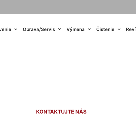
venie
Oprava/Servis
Výmena
Čistenie
Reví
jí kúrenie do domu
KONTAKTUJTE NÁS