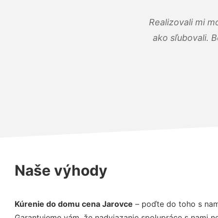
Realizovali mi m
ako sľubovali. B
Naše výhody
Kúrenie do domu cena Jarovce
– poďte do toho s nam
Garantujeme vám, že nadviazanie spolupráce s nami ne