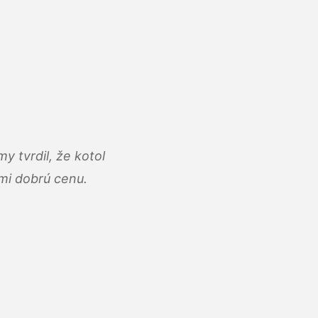
y tvrdil, že kotol
ľmi dobrú cenu.