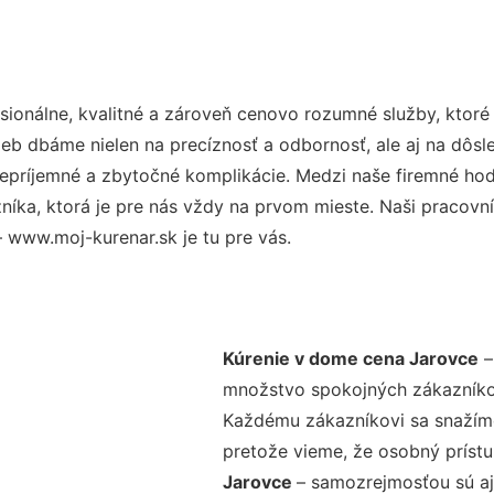
ionálne, kvalitné a zároveň cenovo rozumné služby, ktoré
užieb dbáme nielen na precíznosť a odbornosť, ale aj na dôs
ríjemné a zbytočné komplikácie. Medzi naše firemné hodno
ka, ktorá je pre nás vždy na prvom mieste. Naši pracovníc
 www.moj-kurenar.sk je tu pre vás.
Kúrenie v dome cena Jarovce
–
množstvo spokojných zákazníkov 
Každému zákazníkovi sa snažíme
pretože vieme, že osobný príst
Jarovce
– samozrejmosťou sú aj