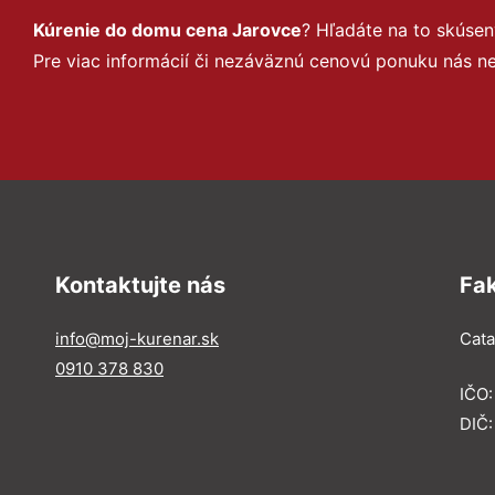
Kúrenie do domu cena Jarovce
? Hľadáte na to skúse
Pre viac informácií či nezáväznú cenovú ponuku nás n
Kontaktujte nás
Fa
info@moj-kurenar.sk
Catal
0910 378 830
IČO
DIČ