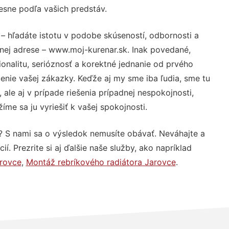
resne podľa vašich predstáv.
– hľadáte istotu v podobe skúseností, odbornosti a
nej adrese – www.moj-kurenar.sk. Inak povedané,
nalitu, serióznosť a korektné jednanie od prvého
nie vašej zákazky. Keďže aj my sme iba ľudia, sme tu
 ale aj v prípade riešenia prípadnej nespokojnosti,
me sa ju vyriešiť k vašej spokojnosti.
? S nami sa o výsledok nemusíte obávať. Neváhajte a
ií. Prezrite si aj ďalšie naše služby, ako napríklad
arovce
,
Montáž rebríkového radiátora Jarovce
.