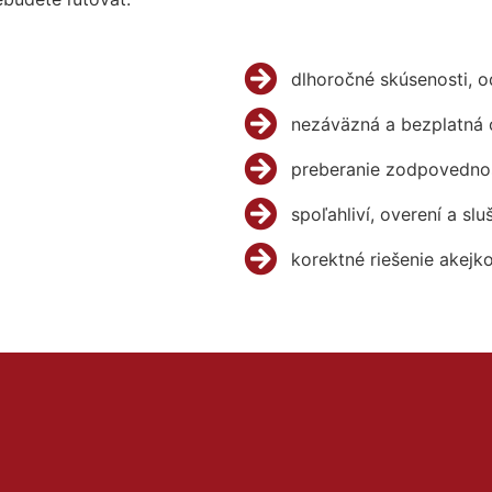
dlhoročné skúsenosti, 
nezáväzná a bezplatná 
preberanie zodpovednos
spoľahliví, overení a slu
korektné riešenie akejk