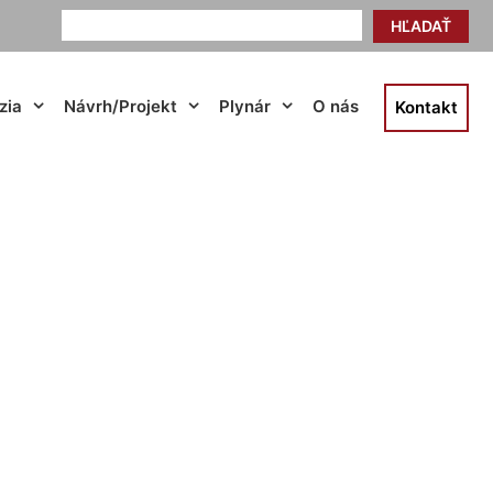
HĽADAŤ
zia
Návrh/Projekt
Plynár
O nás
Kontakt
 Jarovce