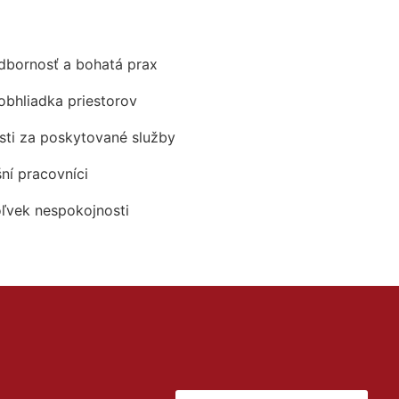
odbornosť a bohatá prax
obhliadka priestorov
ti za poskytované služby
šní pracovníci
oľvek nespokojnosti