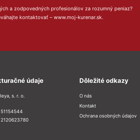
ných a zodpovedných profesionálov za rozumný peniaz?
eváhajte kontaktovať – www.moj-kurenar.sk.
kturačné údaje
Dôležité odkazy
eya, s. r. o.
O nás
Kontakt
: 51154544
Ochrana osobných údajov
: 2120623780