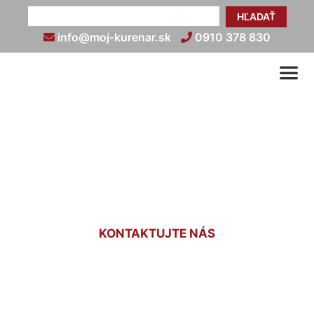
HĽADAŤ
info@moj-kurenar.sk
0910 378 830
Koľko stojí kúrenie do domu
Podunajské Biskupice
KONTAKTUJTE NÁS