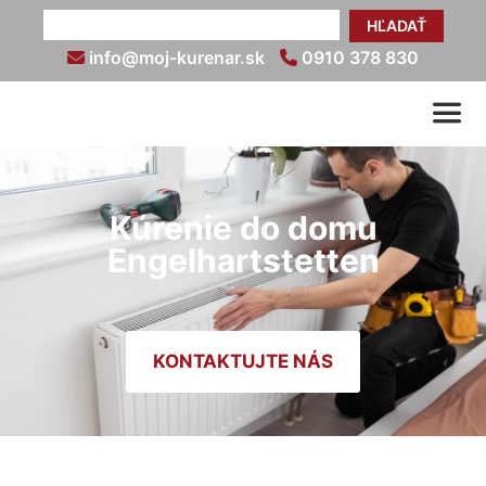
HĽADAŤ
info@moj-kurenar.sk
0910 378 830
Kúrenie do domu
Engelhartstetten
KONTAKTUJTE NÁS