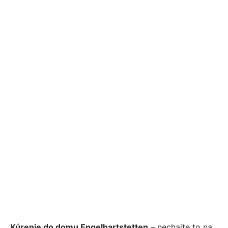
Kúrenie do domu Engelhartstetten
– nechajte to na