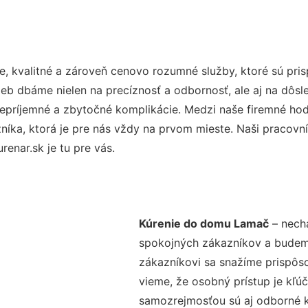
, kvalitné a zároveň cenovo rozumné služby, ktoré sú pr
užieb dbáme nielen na precíznosť a odbornosť, ale aj na dôs
ríjemné a zbytočné komplikácie. Medzi naše firemné hodno
ka, ktorá je pre nás vždy na prvom mieste. Naši pracovníc
enar.sk je tu pre vás.
Kúrenie do domu Lamač
– necha
spokojných zákazníkov a budeme 
zákazníkovi sa snažíme prispôso
vieme, že osobný prístup je kľ
samozrejmosťou sú aj odborné ko