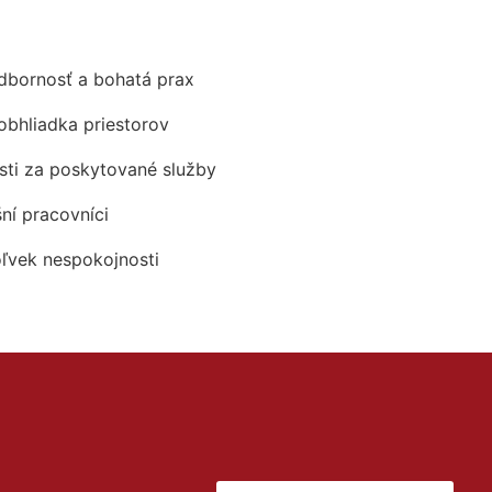
odbornosť a bohatá prax
obhliadka priestorov
ti za poskytované služby
šní pracovníci
oľvek nespokojnosti