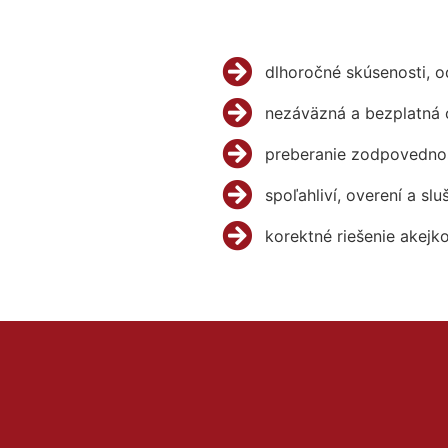
dlhoročné skúsenosti, 
nezáväzná a bezplatná 
preberanie zodpovednos
spoľahliví, overení a slu
korektné riešenie akejk