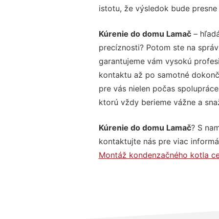
istotu, že výsledok bude presne
Kúrenie do domu Lamač
– hľadá
precíznosti? Potom ste na správ
garantujeme vám vysokú profesio
kontaktu až po samotné dokonče
pre vás nielen počas spolupráce,
ktorú vždy berieme vážne a snaží
Kúrenie do domu Lamač
? S nam
kontaktujte nás pre viac informác
Montáž kondenzačného kotla c