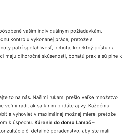
ispôsobené vašim individuálnym požiadavkám.
lednú kontrolu vykonanej práce, pretože si
ty patrí spoľahlivosť, ochota, korektný prístup a
i majú dlhoročné skúsenosti, bohatú prax a sú plne k
jte to na nás. Našimi rukami prešlo veľké množstvo
veľmi radi, ak sa k nim pridáte aj vy. Každému
biť a vyhovieť v maximálnej možnej miere, pretože
účom k úspechu.
Kúrenie do domu Lamač
–
nzultácie či detailné poradenstvo, aby ste mali