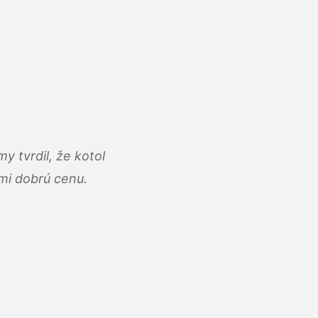
y tvrdil, že kotol
ľmi dobrú cenu.