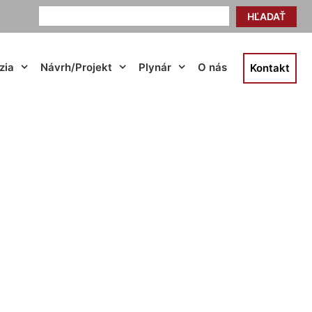
HĽADAŤ
zia
Návrh/Projekt
Plynár
O nás
Kontakt
ač