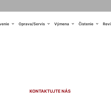
venie
Oprava/Servis
Výmena
Čistenie
Reví
enie do domu Lam
KONTAKTUJTE NÁS