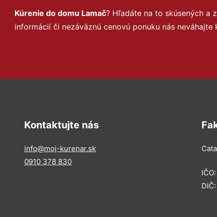
Kúrenie do domu Lamač
? Hľadáte na to skúsených a 
informácií či nezáväznú cenovú ponuku nás neváhajte 
Kontaktujte nás
Fa
info@moj-kurenar.sk
Catal
0910 378 830
IČO
DIČ