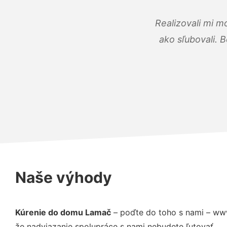
Realizovali mi m
ako sľubovali. B
Naše výhody
Kúrenie do domu Lamač
– poďte do toho s nami – www
že nadviazanie spolupráce s nami nebudete ľutovať.