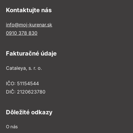
Kontaktujte nás
info@moj-kurenar.sk
0910 378 830
Fakturačné údaje
Cataleya, s. r. o.
IČO: 51154544
DIČ: 2120623780
Dôležité odkazy
O nás