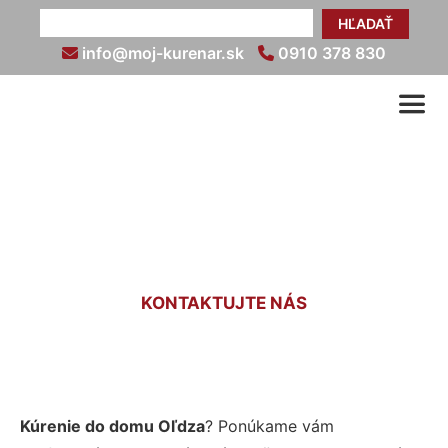
HĽADAŤ
info@moj-kurenar.sk
0910 378 830
Kúrenie do domu Oľdza
KONTAKTUJTE NÁS
Kúrenie do domu Oľdza
? Ponúkame vám