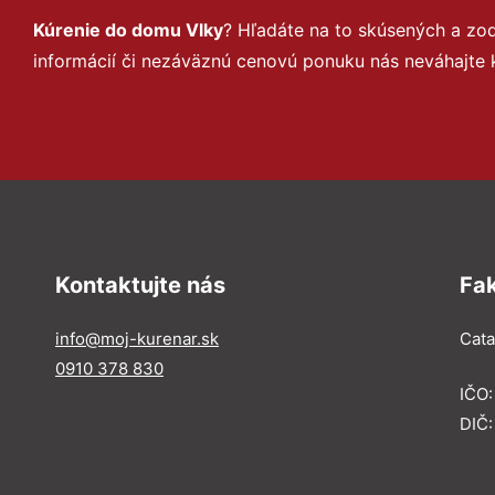
Kúrenie do domu Vlky
? Hľadáte na to skúsených a zo
informácií či nezáväznú cenovú ponuku nás neváhajte 
Kontaktujte nás
Fa
info@moj-kurenar.sk
Catal
0910 378 830
IČO
DIČ