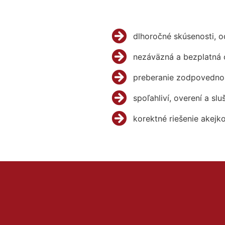
dlhoročné skúsenosti, 
nezáväzná a bezplatná 
preberanie zodpovednos
spoľahliví, overení a slu
korektné riešenie akejk