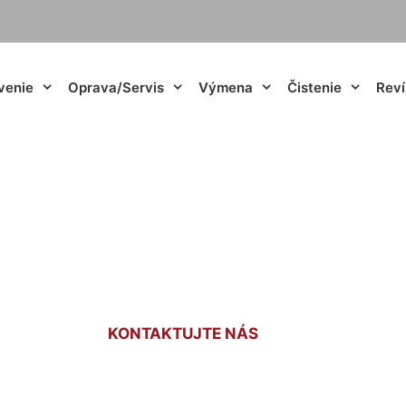
venie
Oprava/Servis
Výmena
Čistenie
Reví
renie do domu Vlk
KONTAKTUJTE NÁS