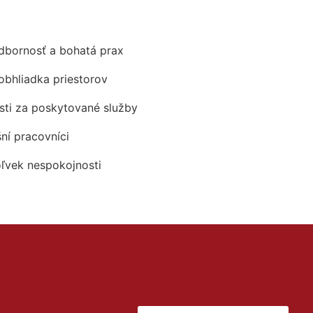
odbornosť a bohatá prax
obhliadka priestorov
ti za poskytované služby
šní pracovníci
oľvek nespokojnosti