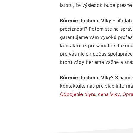
istotu, že výsledok bude presne
Kúrenie do domu Vlky
– hľadáte
precíznosti? Potom ste na správ
garantujeme vám vysokú profesio
kontaktu až po samotné dokonče
pre vás nielen počas spolupráce,
ktorú vždy berieme vážne a snaží
Kúrenie do domu Vlky
? S nami 
kontaktujte nás pre viac informác
Odpojenie plynu cena Vlky
,
Opra