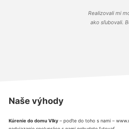
Realizovali mi m
ako sľubovali. B
Naše výhody
Kúrenie do domu Vlky
– poďte do toho s nami – www.m
nadviazanie spolupráce s nami nebudete ľutovať.