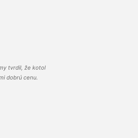
y tvrdil, že kotol
ľmi dobrú cenu.