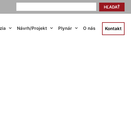
HĽADAŤ
zia
Návrh/Projekt
Plynár
O nás
Kontakt
y