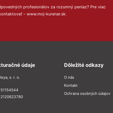
dpovedných profesionálov za rozumný peniaz? Pre viac
kontaktovať – www.moj-kurenar.sk.
kturačné údaje
Dôležité odkazy
eya, s. r. o.
O nás
Kontakt
: 51154544
Ochrana osobných údajov
: 2120623780