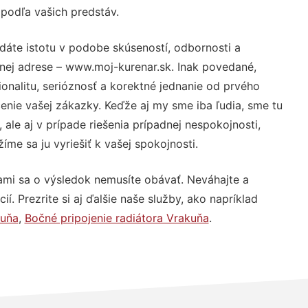
 podľa vašich predstáv.
dáte istotu v podobe skúseností, odbornosti a
nej adrese – www.moj-kurenar.sk. Inak povedané,
nalitu, serióznosť a korektné jednanie od prvého
nie vašej zákazky. Keďže aj my sme iba ľudia, sme tu
 ale aj v prípade riešenia prípadnej nespokojnosti,
me sa ju vyriešiť k vašej spokojnosti.
ami sa o výsledok nemusíte obávať. Neváhajte a
ií. Prezrite si aj ďalšie naše služby, ako napríklad
kuňa
,
Bočné pripojenie radiátora Vrakuňa
.