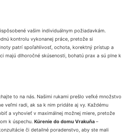
prispôsobené vašim individuálnym požiadavkám.
lednú kontrolu vykonanej práce, pretože si
ty patrí spoľahlivosť, ochota, korektný prístup a
i majú dlhoročné skúsenosti, bohatú prax a sú plne k
hajte to na nás. Našimi rukami prešlo veľké množstvo
veľmi radi, ak sa k nim pridáte aj vy. Každému
biť a vyhovieť v maximálnej možnej miere, pretože
účom k úspechu.
Kúrenie do domu Vrakuňa
–
nzultácie či detailné poradenstvo, aby ste mali