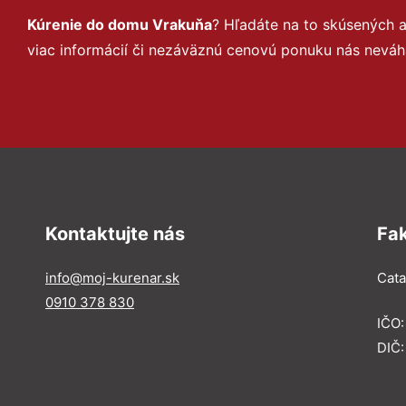
Kúrenie do domu Vrakuňa
? Hľadáte na to skúsených 
viac informácií či nezáväznú cenovú ponuku nás neváh
Kontaktujte nás
Fa
info@moj-kurenar.sk
Catal
0910 378 830
IČO
DIČ