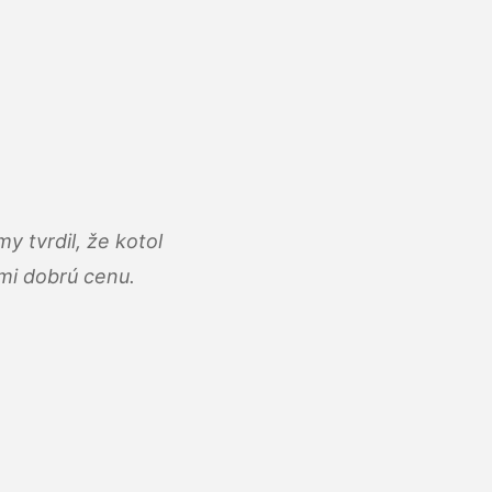
y tvrdil, že kotol
ľmi dobrú cenu.