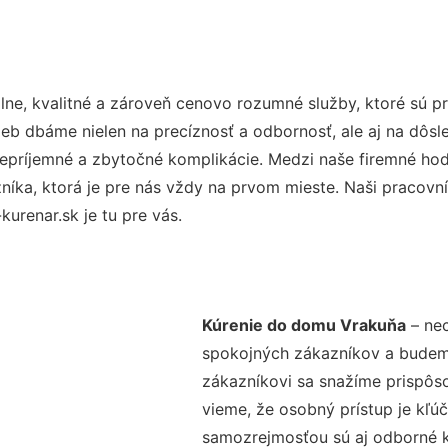
ne, kvalitné a zároveň cenovo rozumné služby, ktoré sú 
užieb dbáme nielen na precíznosť a odbornosť, ale aj na dôs
ríjemné a zbytočné komplikácie. Medzi naše firemné hodno
ka, ktorá je pre nás vždy na prvom mieste. Naši pracovníc
urenar.sk je tu pre vás.
Kúrenie do domu Vrakuňa
– nec
spokojných zákazníkov a budeme 
zákazníkovi sa snažíme prispôso
vieme, že osobný prístup je kľ
samozrejmosťou sú aj odborné ko