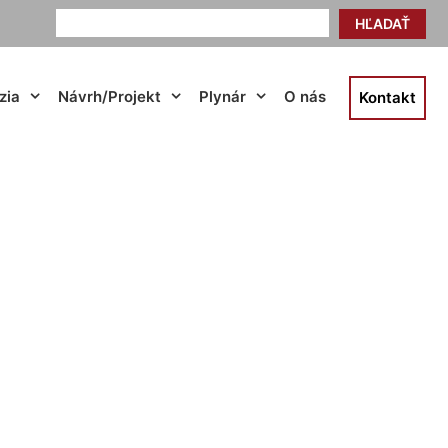
HĽADAŤ
zia
Návrh/Projekt
Plynár
O nás
Kontakt
uňa