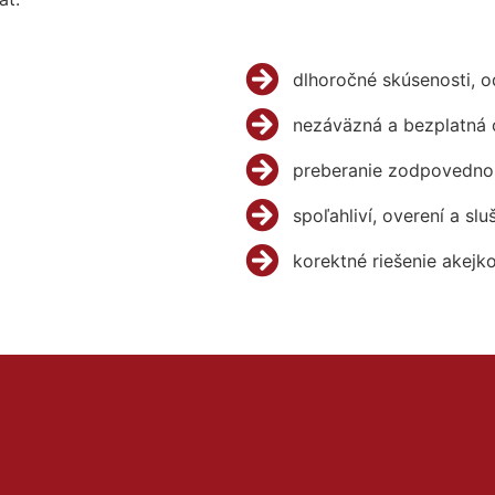
dlhoročné skúsenosti, 
nezáväzná a bezplatná 
preberanie zodpovednos
spoľahliví, overení a slu
korektné riešenie akejk