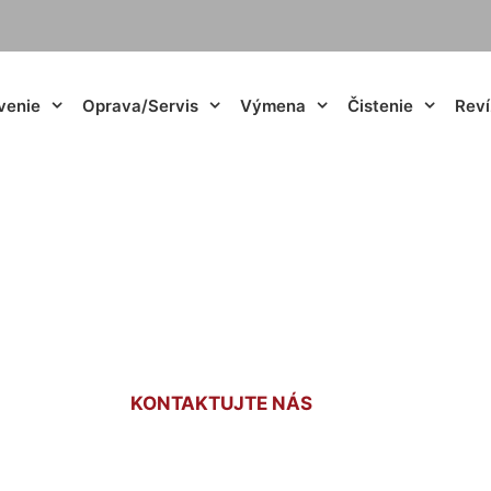
venie
Oprava/Servis
Výmena
Čistenie
Reví
nie do domu Vrak
KONTAKTUJTE NÁS