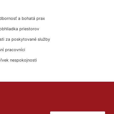
odbornosť a bohatá prax
obhliadka priestorov
ti za poskytované služby
šní pracovníci
oľvek nespokojnosti