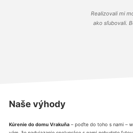
Realizovali mi m
ako sľubovali. B
Naše výhody
Kúrenie do domu Vrakuňa
– poďte do toho s nami – w
vám, že nadviazanie spolupráce s nami nebudete ľutov