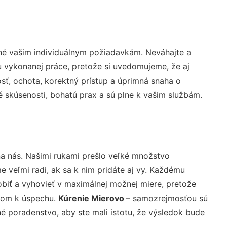
né vašim individuálnym požiadavkám. Neváhajte a
lu vykonanej práce, pretože si uvedomujeme, že aj
ť, ochota, korektný prístup a úprimná snaha o
 skúsenosti, bohatú prax a sú plne k vašim službám.
na nás. Našimi rukami prešlo veľké množstvo
veľmi radi, ak sa k nim pridáte aj vy. Každému
biť a vyhovieť v maximálnej možnej miere, pretože
účom k úspechu.
Kúrenie Mierovo
– samozrejmosťou sú
né poradenstvo, aby ste mali istotu, že výsledok bude