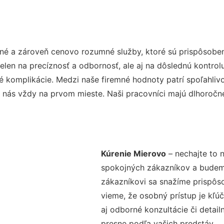
tné a zároveň cenovo rozumné služby, ktoré sú prispôsobe
nielen na precíznosť a odbornosť, ale aj na dôslednú kontro
komplikácie. Medzi naše firemné hodnoty patrí spoľahlivos
 nás vždy na prvom mieste. Naši pracovníci majú dlhoročné
Kúrenie Mierovo
– nechajte to 
spokojných zákazníkov a budeme 
zákazníkovi sa snažíme prispôso
vieme, že osobný prístup je kľ
aj odborné konzultácie či detail
presne podľa vašich predstáv.