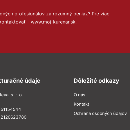
dných profesionálov za rozumný peniaz? Pre viac
kontaktovať – www.moj-kurenar.sk.
kturačné údaje
Dôležité odkazy
eya, s. r. o.
O nás
Kontakt
: 51154544
Ochrana osobných údajov
: 2120623780