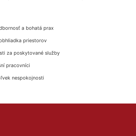
odbornosť a bohatá prax
obhliadka priestorov
ti za poskytované služby
šní pracovníci
oľvek nespokojnosti