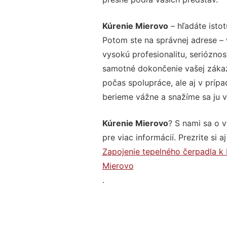
Kúrenie Mierovo
– hľadáte istot
Potom ste na správnej adrese –
vysokú profesionalitu, seriózno
samotné dokončenie vašej zákazk
počas spolupráce, ale aj v prípa
berieme vážne a snažíme sa ju vy
Kúrenie Mierovo
? S nami sa o 
pre viac informácií. Prezrite si a
Zapojenie tepelného čerpadla k
Mierovo
.