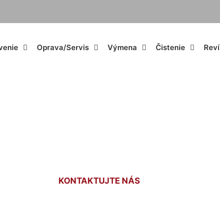
venie
Oprava/Servis
Výmena
Čistenie
Reví
Kúrenie Mierovo
KONTAKTUJTE NÁS