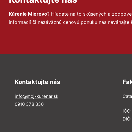
Kúrenie Mierovo
? Hľadáte na to skúsených a zodpove
informácií či nezáväznú cenovú ponuku nás neváhajte 
Kontaktujte nás
Fa
info@moj-kurenar.sk
Catal
0910 378 830
IČO
DIČ