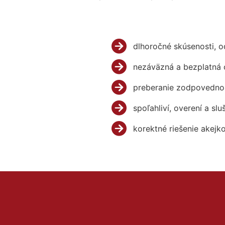
dlhoročné skúsenosti, 
nezáväzná a bezplatná 
preberanie zodpovednos
spoľahliví, overení a slu
korektné riešenie akejk