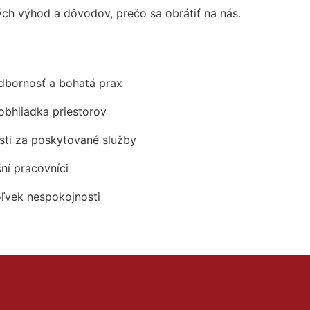
h výhod a dôvodov, prečo sa obrátiť na nás.
odbornosť a bohatá prax
obhliadka priestorov
ti za poskytované služby
šní pracovníci
oľvek nespokojnosti