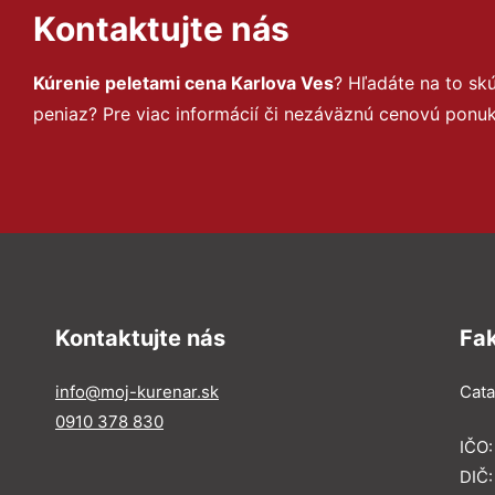
Kontaktujte nás
Kúrenie peletami cena Karlova Ves
? Hľadáte na to s
peniaz? Pre viac informácií či nezáväznú cenovú ponu
Kontaktujte nás
Fa
info@moj-kurenar.sk
Catal
0910 378 830
IČO
DIČ