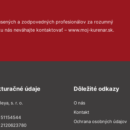
kúsených a zodpovedných profesionálov za rozumný
ku nás neváhajte kontaktovať – www.moj-kurenar.sk.
kturačné údaje
Dôležité odkazy
eya, s. r. o.
O nás
Kontakt
: 51154544
Ochrana osobných údajov
: 2120623780