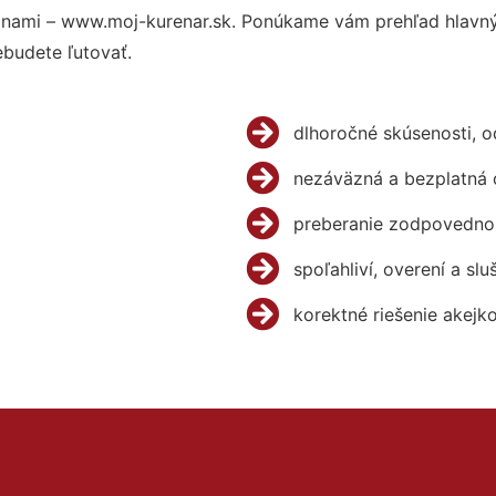
 nami – www.moj-kurenar.sk. Ponúkame vám prehľad hlavnýc
budete ľutovať.
dlhoročné skúsenosti, 
nezáväzná a bezplatná 
preberanie zodpovednos
spoľahliví, overení a slu
korektné riešenie akejk