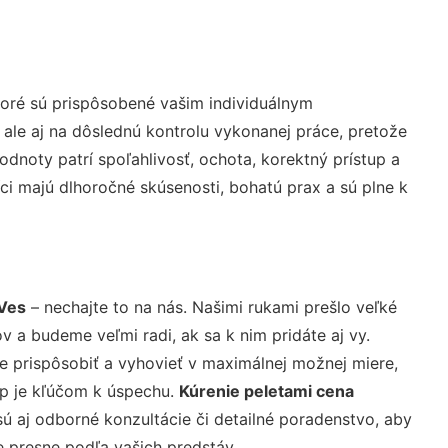
oré sú prispôsobené vašim individuálnym
 ale aj na dôslednú kontrolu vykonanej práce, pretože
noty patrí spoľahlivosť, ochota, korektný prístup a
i majú dlhoročné skúsenosti, bohatú prax a sú plne k
 Ves
– nechajte to na nás. Našimi rukami prešlo veľké
a budeme veľmi radi, ak sa k nim pridáte aj vy.
 prispôsobiť a vyhovieť v maximálnej možnej miere,
up je kľúčom k úspechu.
Kúrenie peletami cena
ú aj odborné konzultácie či detailné poradenstvo, aby
e presne podľa vašich predstáv.