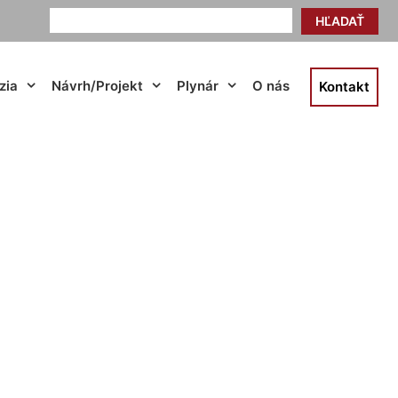
HĽADAŤ
zia
Návrh/Projekt
Plynár
O nás
Kontakt
ova Ves