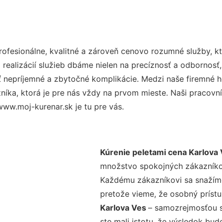
fesionálne, kvalitné a zároveň cenovo rozumné služby, kt
realizácií služieb dbáme nielen na precíznosť a odbornosť,
nepríjemné a zbytočné komplikácie. Medzi naše firemné hod
ka, ktorá je pre nás vždy na prvom mieste. Naši pracovníc
ww.moj-kurenar.sk je tu pre vás.
Kúrenie peletami cena Karlova
množstvo spokojných zákazníkov 
Každému zákazníkovi sa snažíme
pretože vieme, že osobný príst
Karlova Ves
– samozrejmosťou s
ste mali istotu, že výsledok bud