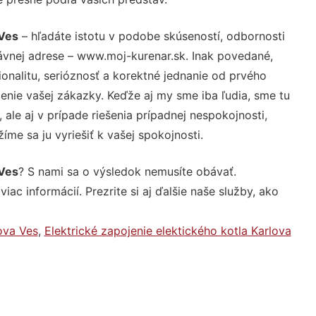
 Ves
– hľadáte istotu v podobe skúseností, odbornosti
ávnej adrese – www.moj-kurenar.sk. Inak povedané,
nalitu, serióznosť a korektné jednanie od prvého
nie vašej zákazky. Keďže aj my sme iba ľudia, sme tu
 ale aj v prípade riešenia prípadnej nespokojnosti,
me sa ju vyriešiť k vašej spokojnosti.
 Ves
? S nami sa o výsledok nemusíte obávať.
iac informácií. Prezrite si aj ďalšie naše služby, ako
ova Ves
,
Elektrické zapojenie elektického kotla Karlova