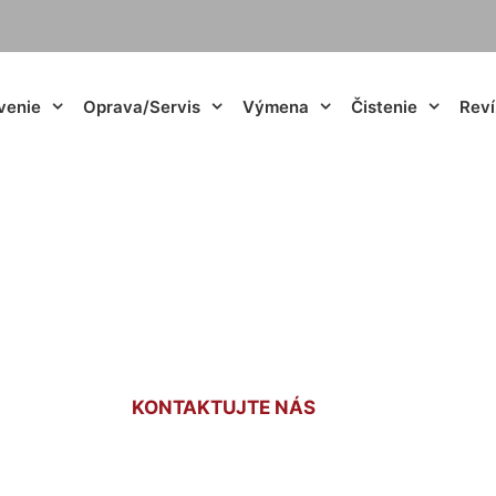
venie
Oprava/Servis
Výmena
Čistenie
Reví
peletami cena Karl
KONTAKTUJTE NÁS