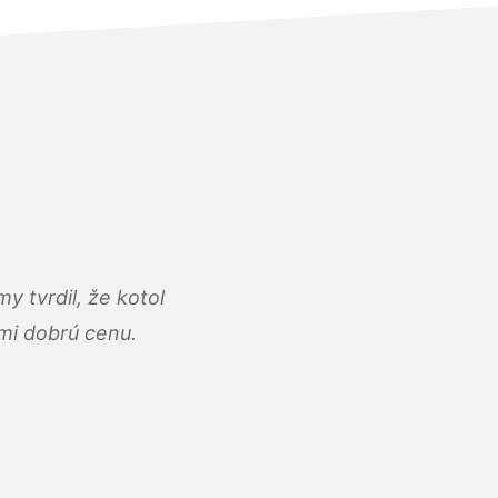
y tvrdil, že kotol
ľmi dobrú cenu.