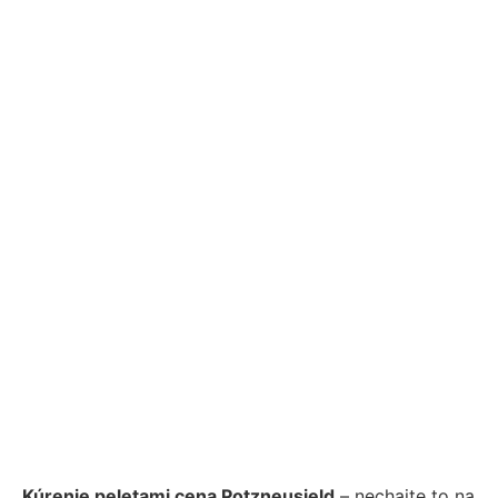
Kúrenie peletami cena Potzneusield
– nechajte to na