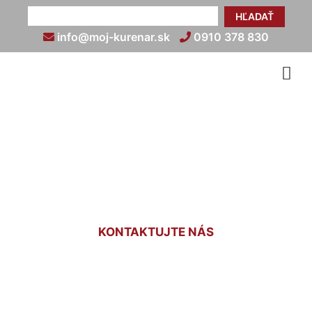
HĽADAŤ
info@moj-kurenar.sk
0910 378 830
Kúrenie peletami cena
Potzneusield
KONTAKTUJTE NÁS