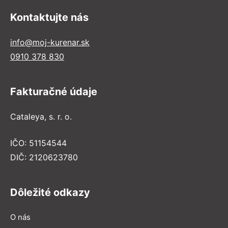
Kontaktujte nás
info@moj-kurenar.sk
0910 378 830
Fakturačné údaje
Cataleya, s. r. o.
IČO: 51154544
DIČ: 2120623780
Dôležité odkazy
O nás