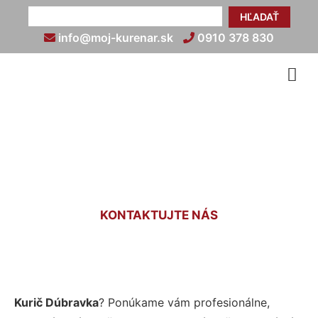
HĽADAŤ
info@moj-kurenar.sk
0910 378 830
Kurič Dúbravka
KONTAKTUJTE NÁS
Kurič Dúbravka
? Ponúkame vám profesionálne,