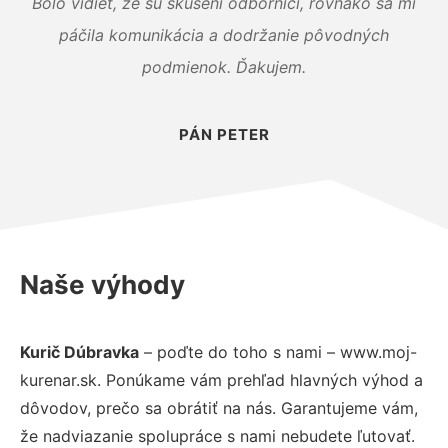
Bolo vidieť, že sú skúsení odborníci, rovnako sa mi
páčila komunikácia a dodržanie pôvodných
podmienok. Ďakujem.
PÁN PETER
Naše výhody
Kurič Dúbravka
– poďte do toho s nami – www.moj-
kurenar.sk. Ponúkame vám prehľad hlavných výhod a
dôvodov, prečo sa obrátiť na nás. Garantujeme vám,
že nadviazanie spolupráce s nami nebudete ľutovať.