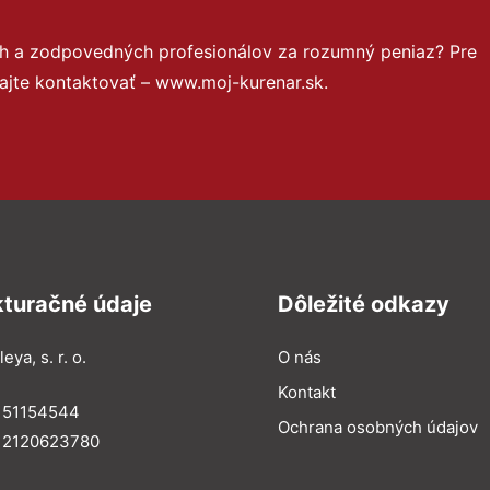
ch a zodpovedných profesionálov za rozumný peniaz? Pre
ajte kontaktovať – www.moj-kurenar.sk.
kturačné údaje
Dôležité odkazy
eya, s. r. o.
O nás
Kontakt
: 51154544
Ochrana osobných údajov
: 2120623780