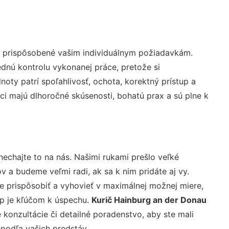
ú prispôsobené vašim individuálnym požiadavkám.
lednú kontrolu vykonanej práce, pretože si
ty patrí spoľahlivosť, ochota, korektný prístup a
i majú dlhoročné skúsenosti, bohatú prax a sú plne k
nechajte to na nás. Našimi rukami prešlo veľké
a budeme veľmi radi, ak sa k nim pridáte aj vy.
 prispôsobiť a vyhovieť v maximálnej možnej miere,
up je kľúčom k úspechu.
Kurič Hainburg an der Donau
konzultácie či detailné poradenstvo, aby ste mali
 podľa vašich predstáv.