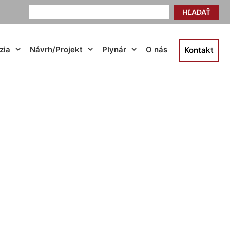
HĽADAŤ
zia
Návrh/Projekt
Plynár
O nás
Kontakt
onau