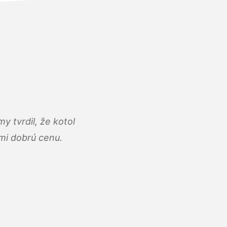
y tvrdil, že kotol
ľmi dobrú cenu.