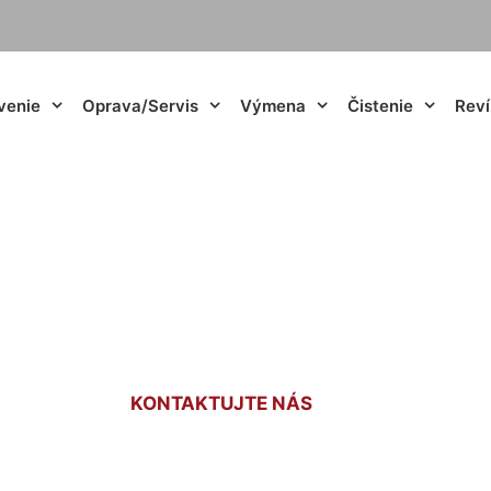
venie
Oprava/Servis
Výmena
Čistenie
Reví
 Hainburg an der D
KONTAKTUJTE NÁS