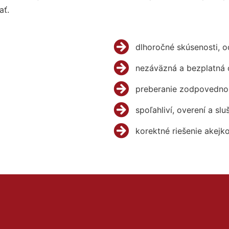
ať.
dlhoročné skúsenosti, 
nezáväzná a bezplatná 
preberanie zodpovednos
spoľahliví, overení a slu
korektné riešenie akejk