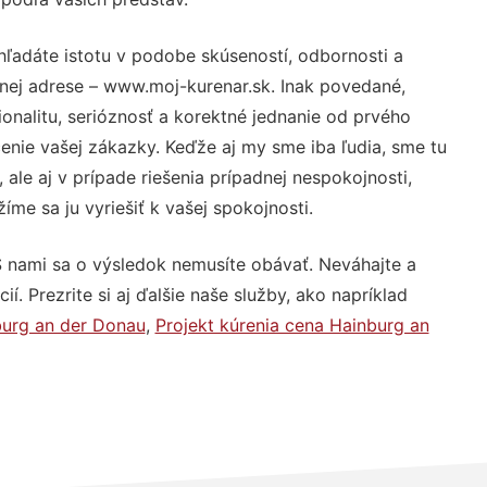
hľadáte istotu v podobe skúseností, odbornosti a
nej adrese – www.moj-kurenar.sk. Inak povedané,
nalitu, serióznosť a korektné jednanie od prvého
nie vašej zákazky. Keďže aj my sme iba ľudia, sme tu
 ale aj v prípade riešenia prípadnej nespokojnosti,
me sa ju vyriešiť k vašej spokojnosti.
S nami sa o výsledok nemusíte obávať. Neváhajte a
ií. Prezrite si aj ďalšie naše služby, ako napríklad
burg an der Donau
,
Projekt kúrenia cena Hainburg an