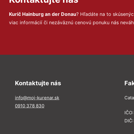
Kurič Hainburg an der Donau
? Hľadáte na to skúsený
viac informácií či nezáväznú cenovú ponuku nás neváh
Kontaktujte nás
Fa
info@moj-kurenar.sk
Catal
0910 378 830
IČO
DIČ