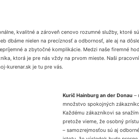
nálne, kvalitné a zároveň cenovo rozumné služby, ktoré s
užieb dbáme nielen na precíznosť a odbornosť, ale aj na dôs
ríjemné a zbytočné komplikácie. Medzi naše firemné hodno
ka, ktorá je pre nás vždy na prvom mieste. Naši pracovníc
-kurenar.sk je tu pre vás.
Kurič Hainburg an der Donau
– 
množstvo spokojných zákazníkov 
Každému zákazníkovi sa snažíme
pretože vieme, že osobný príst
– samozrejmosťou sú aj odborné 
istotu, že výsledok bude presne