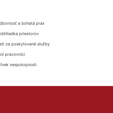
odbornosť a bohatá prax
obhliadka priestorov
ti za poskytované služby
šní pracovníci
oľvek nespokojnosti