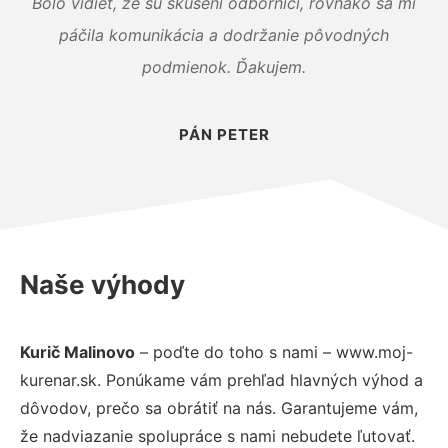
Bolo vidieť, že sú skúsení odborníci, rovnako sa mi
páčila komunikácia a dodržanie pôvodných
podmienok. Ďakujem.
PÁN PETER
Naše výhody
Kurič Malinovo
– poďte do toho s nami – www.moj-
kurenar.sk. Ponúkame vám prehľad hlavných výhod a
dôvodov, prečo sa obrátiť na nás. Garantujeme vám,
že nadviazanie spolupráce s nami nebudete ľutovať.