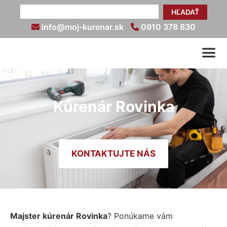
HĽADAŤ
info@moj-kurenar.sk
0910 378 830
Kúrenár Rovinka
KONTAKTUJTE NÁS
Majster kúrenár Rovinka
? Ponúkame vám