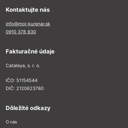
Kontaktujte nás
info@moj-kurenar.sk
0910 378 830
Fakturačné údaje
Cataleya, s. r. o.
IČO: 51154544
DIČ: 2120623780
Dôležité odkazy
O nás