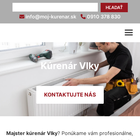
HĽADAŤ
info@moj-kurenar.sk
0910 378 830
Kúrenár Vlky
KONTAKTUJTE NÁS
Majster kúrenár Vlky
? Ponúkame vám profesionálne,