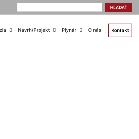
HĽADAŤ
zia
Návrh/Projekt
Plynár
O nás
Kontakt
ica