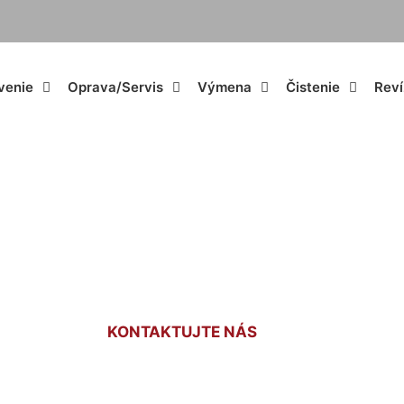
venie
Oprava/Servis
Výmena
Čistenie
Reví
nár Záhorská Bystr
KONTAKTUJTE NÁS