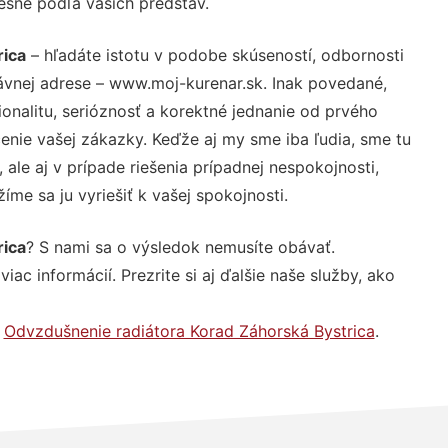
resne podľa vašich predstáv.
rica
– hľadáte istotu v podobe skúseností, odbornosti
ávnej adrese – www.moj-kurenar.sk. Inak povedané,
nalitu, serióznosť a korektné jednanie od prvého
nie vašej zákazky. Keďže aj my sme iba ľudia, sme tu
 ale aj v prípade riešenia prípadnej nespokojnosti,
me sa ju vyriešiť k vašej spokojnosti.
rica
? S nami sa o výsledok nemusíte obávať.
iac informácií. Prezrite si aj ďalšie naše služby, ako
,
Odvzdušnenie radiátora Korad Záhorská Bystrica
.