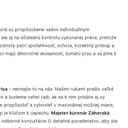
oré sú prispôsobené vašim individuálnym
 ale aj na dôslednú kontrolu vykonanej práce, pretože
noty patrí spoľahlivosť, ochota, korektný prístup a
i majú dlhoročné skúsenosti, bohatú prax a sú plne k
rica
– nechajte to na nás. Našimi rukami prešlo veľké
a budeme veľmi radi, ak sa k nim pridáte aj vy.
 prispôsobiť a vyhovieť v maximálnej možnej miere,
up je kľúčom k úspechu.
Majster kúrenár Záhorská
 odborné konzultácie či detailné poradenstvo, aby ste