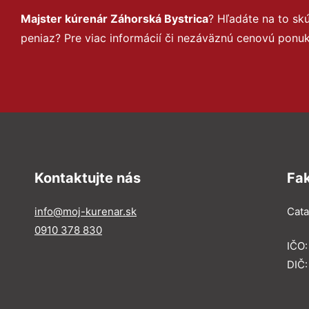
Majster kúrenár Záhorská Bystrica
? Hľadáte na to s
peniaz? Pre viac informácií či nezáväznú cenovú ponu
Kontaktujte nás
Fa
info@moj-kurenar.sk
Catal
0910 378 830
IČO
DIČ