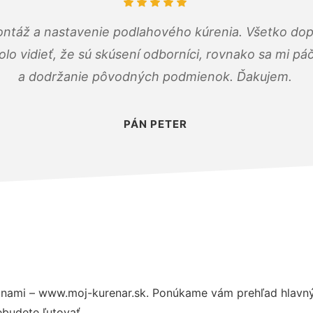
ontáž a nastavenie podlahového kúrenia. Všetko dop
olo vidieť, že sú skúsení odborníci, rovnako sa mi pá
a dodržanie pôvodných podmienok. Ďakujem.
PÁN PETER
 nami – www.moj-kurenar.sk. Ponúkame vám prehľad hlavnýc
budete ľutovať.