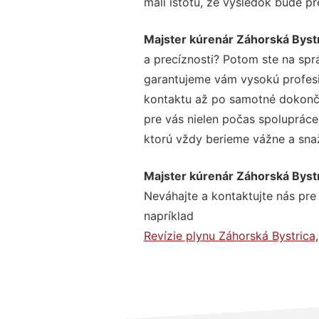
mali istotu, že výsledok bude p
Majster kúrenár Záhorská Byst
a precíznosti? Potom ste na spr
garantujeme vám vysokú profesio
kontaktu až po samotné dokonče
pre vás nielen počas spolupráce,
ktorú vždy berieme vážne a snaží
Majster kúrenár Záhorská Byst
Neváhajte a kontaktujte nás pre v
napríklad
Revízie plynu Záhorská Bystrica