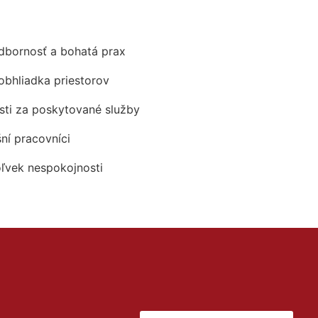
odbornosť a bohatá prax
obhliadka priestorov
ti za poskytované služby
šní pracovníci
oľvek nespokojnosti