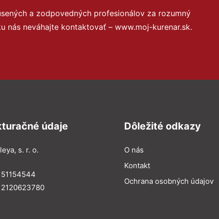
kúsených a zodpovedných profesionálov za rozumný
ku nás neváhajte kontaktovať – www.moj-kurenar.sk.
kturačné údaje
Dôležité odkazy
eya, s. r. o.
O nás
Kontakt
: 51154544
Ochrana osobných údajov
: 2120623780