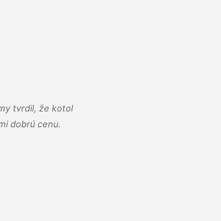
y tvrdil, že kotol
ľmi dobrú cenu.