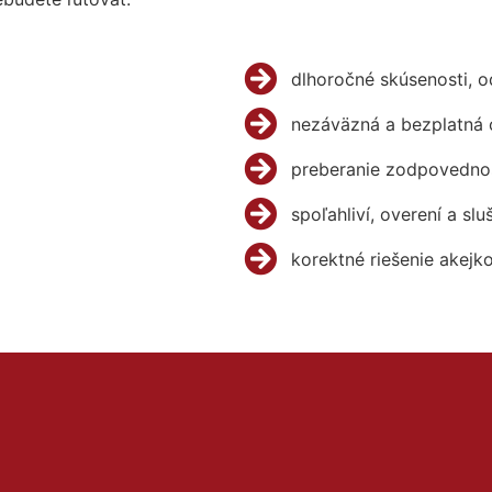
dlhoročné skúsenosti, 
nezáväzná a bezplatná 
preberanie zodpovednos
spoľahliví, overení a slu
korektné riešenie akejk