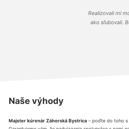
Realizovali mi m
ako sľubovali. B
Naše výhody
Majster kúrenár Záhorská Bystrica
– poďte do toho s
Garantujeme vám, že nadviazanie spolupráce s nami ne