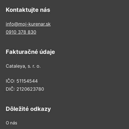
Kontaktujte nás
info@moj-kurenar.sk
0910 378 830
Fakturačné údaje
Cataleya, s. r. o.
IČO: 51154544
DIČ: 2120623780
Dôležité odkazy
O nás