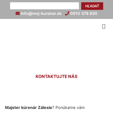
HĽADAŤ
info@moj-kurenar.sk
0910 378 830
Kúrenár Zálesie
KONTAKTUJTE NÁS
Majster kúrenár Zálesie
? Ponúkame vám