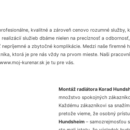
ofesionálne, kvalitné a zároveň cenovo rozumné služby, k
realizácií služieb dbáme nielen na precíznosť a odbornosť,
nepríjemné a zbytočné komplikácie. Medzi naše firemné hod
ka, ktorá je pre nás vždy na prvom mieste. Naši pracovníc
www.moj-kurenar.sk je tu pre vás.
Montáž radiátora Korad Hunds
množstvo spokojných zákazníkov 
Každému zákazníkovi sa snažíme
pretože vieme, že osobný príst
Hundsheim
– samozrejmosťou sú
ste mali istotu, že výsledok bud