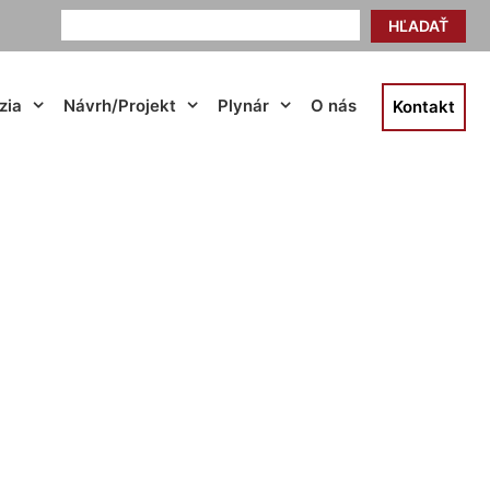
HĽADAŤ
zia
Návrh/Projekt
Plynár
O nás
Kontakt
ndsheim