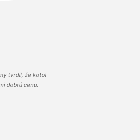
y tvrdil, že kotol
ľmi dobrú cenu.