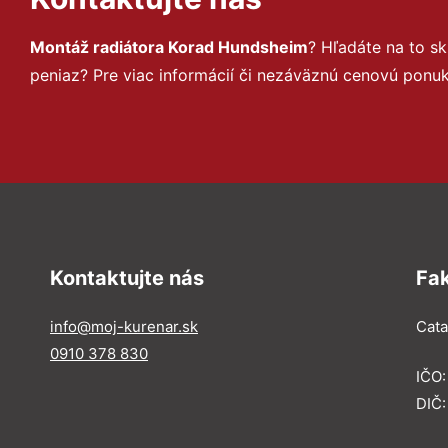
Montáž radiátora Korad Hundsheim
? Hľadáte na to 
peniaz? Pre viac informácií či nezáväznú cenovú ponu
Kontaktujte nás
Fa
info@moj-kurenar.sk
Catal
0910 378 830
IČO
DIČ