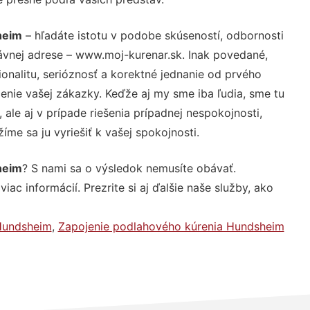
heim
– hľadáte istotu v podobe skúseností, odbornosti
ávnej adrese – www.moj-kurenar.sk. Inak povedané,
nalitu, serióznosť a korektné jednanie od prvého
nie vašej zákazky. Keďže aj my sme iba ľudia, sme tu
 ale aj v prípade riešenia prípadnej nespokojnosti,
me sa ju vyriešiť k vašej spokojnosti.
heim
? S nami sa o výsledok nemusíte obávať.
iac informácií. Prezrite si aj ďalšie naše služby, ako
Hundsheim
,
Zapojenie podlahového kúrenia Hundsheim