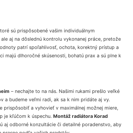
toré sú prispôsobené vašim individuálnym
 ale aj na dôslednú kontrolu vykonanej práce, pretože
noty patrí spoľahlivosť, ochota, korektný prístup a
i majú dlhoročné skúsenosti, bohatú prax a sú plne k
heim
– nechajte to na nás. Našimi rukami prešlo veľké
a budeme veľmi radi, ak sa k nim pridáte aj vy.
 prispôsobiť a vyhovieť v maximálnej možnej miere,
up je kľúčom k úspechu.
Montáž radiátora Korad
 aj odborné konzultácie či detailné poradenstvo, aby
e presne podľa vašich predstáv.