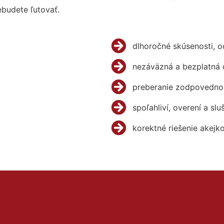
budete ľutovať.
dlhoročné skúsenosti, 
nezáväzná a bezplatná 
preberanie zodpovednos
spoľahliví, overení a slu
korektné riešenie akejk