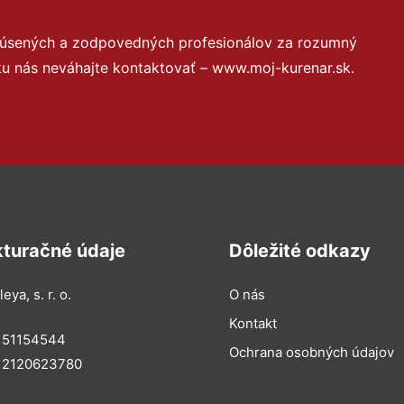
skúsených a zodpovedných profesionálov za rozumný
ku nás neváhajte kontaktovať – www.moj-kurenar.sk.
kturačné údaje
Dôležité odkazy
eya, s. r. o.
O nás
Kontakt
: 51154544
Ochrana osobných údajov
: 2120623780