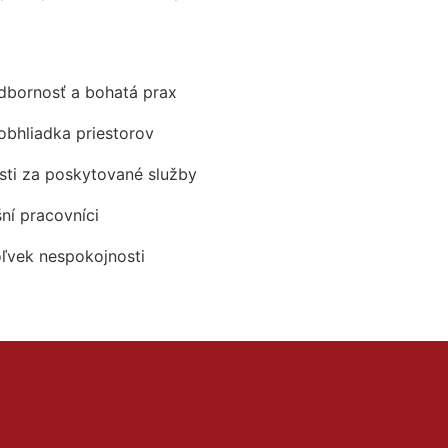
odbornosť a bohatá prax
obhliadka priestorov
ti za poskytované služby
šní pracovníci
oľvek nespokojnosti