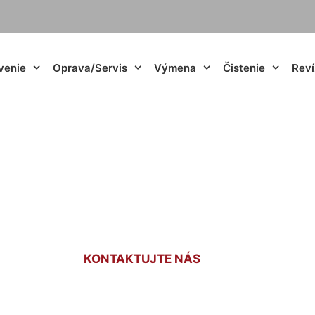
venie
Oprava/Servis
Výmena
Čistenie
Reví
adiátora Korad Hu
KONTAKTUJTE NÁS