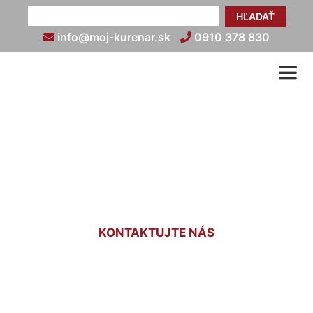
HĽADAŤ
info@moj-kurenar.sk
0910 378 830
Montáž radiátora Korad
Kalinkovo
KONTAKTUJTE NÁS