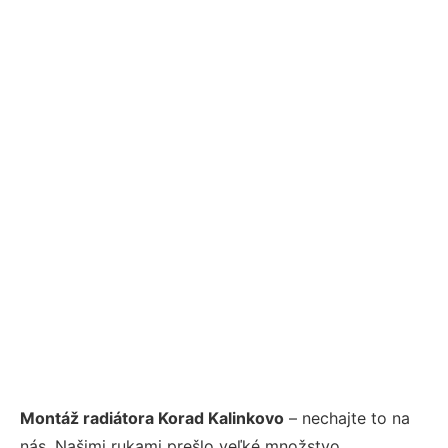
Montáž radiátora Korad Kalinkovo
– nechajte to na
nás. Našimi rukami prešlo veľké množstvo