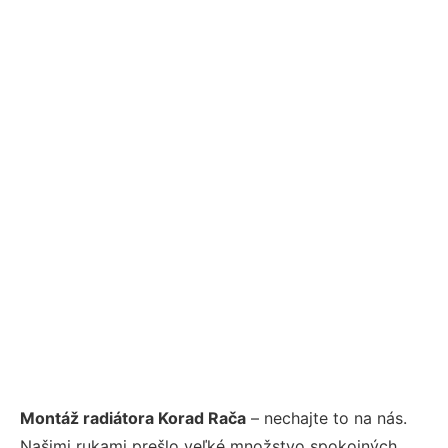
Montáž radiátora Korad Rača
– nechajte to na nás.
Našimi rukami prešlo veľké množstvo spokojných