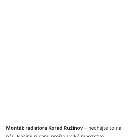
Montáž radiátora Korad Ružinov
– nechajte to na
nás. Našimi rukami prešlo veľké množstvo