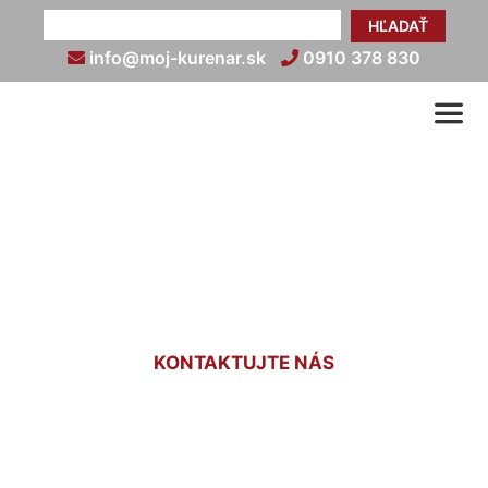
HĽADAŤ
info@moj-kurenar.sk
0910 378 830
Montáž radiátora Korad
Ružinov
KONTAKTUJTE NÁS