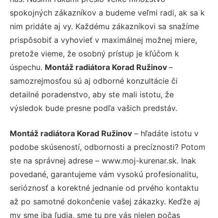
spokojných zákazníkov a budeme veľmi radi, ak sa k
nim pridáte aj vy. Každému zákazníkovi sa snažíme
prispôsobiť a vyhovieť v maximálnej možnej miere,
pretože vieme, že osobný prístup je kľúčom k
úspechu.
Montáž radiátora Korad Ružinov
–
samozrejmosťou sú aj odborné konzultácie či
detailné poradenstvo, aby ste mali istotu, že
výsledok bude presne podľa vašich predstáv.
Montáž radiátora Korad Ružinov
– hľadáte istotu v
podobe skúseností, odbornosti a precíznosti? Potom
ste na správnej adrese – www.moj-kurenar.sk. Inak
povedané, garantujeme vám vysokú profesionalitu,
serióznosť a korektné jednanie od prvého kontaktu
až po samotné dokončenie vašej zákazky. Keďže aj
my sme iba ľudia, sme tu pre vás nielen počas