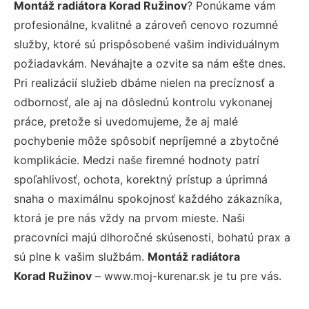
Montáž radiátora Korad Ružinov
? Ponúkame vám
profesionálne, kvalitné a zároveň cenovo rozumné
služby, ktoré sú prispôsobené vašim individuálnym
požiadavkám. Neváhajte a ozvite sa nám ešte dnes.
Pri realizácií služieb dbáme nielen na precíznosť a
odbornosť, ale aj na dôslednú kontrolu vykonanej
práce, pretože si uvedomujeme, že aj malé
pochybenie môže spôsobiť nepríjemné a zbytočné
komplikácie. Medzi naše firemné hodnoty patrí
spoľahlivosť, ochota, korektný prístup a úprimná
snaha o maximálnu spokojnosť každého zákazníka,
ktorá je pre nás vždy na prvom mieste. Naši
pracovníci majú dlhoročné skúsenosti, bohatú prax a
sú plne k vašim službám.
Montáž radiátora
Korad Ružinov
– www.moj-kurenar.sk je tu pre vás.