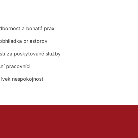
odbornosť a bohatá prax
obhliadka priestorov
ti za poskytované služby
šní pracovníci
oľvek nespokojnosti