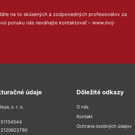
dáte na to skúsených a zodpovedných profesionálov za
novú ponuku nás neváhajte kontaktovať – www.moj-
kturačné údaje
Dôležité odkazy
eya, s. r. o.
O nás
Kontakt
: 51154544
Ochrana osobných údajov
: 2120623780