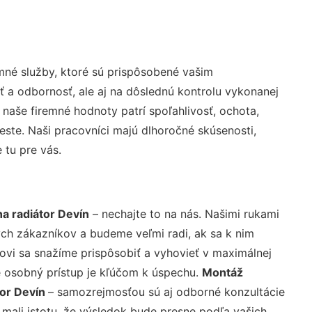
né služby, ktoré sú prispôsobené vašim
ť a odbornosť, ale aj na dôslednú kontrolu vykonanej
aše firemné hodnoty patrí spoľahlivosť, ochota,
ste. Naši pracovníci majú dlhoročné skúsenosti,
 tu pre vás.
na radiátor Devín
– nechajte to na nás. Našimi rukami
ch zákazníkov a budeme veľmi radi, ak sa k nim
ovi sa snažíme prispôsobiť a vyhovieť v maximálnej
e osobný prístup je kľúčom k úspechu.
Montáž
tor Devín
– samozrejmosťou sú aj odborné konzultácie
 mali istotu, že výsledok bude presne podľa vašich