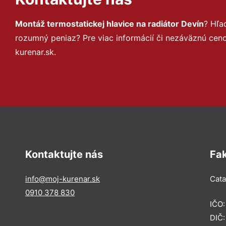
Montáž termostatickej hlavice na radiátor Devín
? Hľa
rozumný peniaz? Pre viac informácií či nezáväznú ce
kurenar.sk.
Kontaktujte nás
Fa
info@moj-kurenar.sk
Catal
0910 378 830
IČO
DIČ