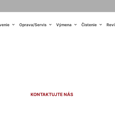
venie
Oprava/Servis
Výmena
Čistenie
Reví
tickej hlavice na 
KONTAKTUJTE NÁS