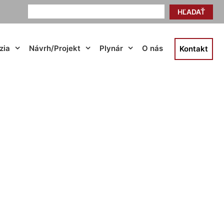
HĽADAŤ
zia
Návrh/Projekt
Plynár
O nás
Kontakt
radiátor Devín