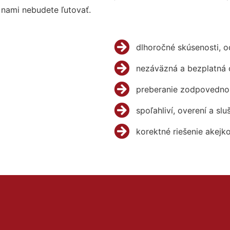
 nami nebudete ľutovať.
dlhoročné skúsenosti, 
nezáväzná a bezplatná 
preberanie zodpovednos
spoľahliví, overení a slu
korektné riešenie akejk