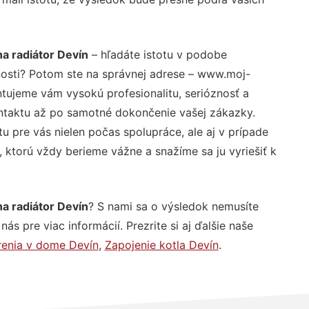
na radiátor Devín
– hľadáte istotu v podobe
nosti? Potom ste na správnej adrese – www.moj-
ntujeme vám vysokú profesionalitu, serióznosť a
ntaktu až po samotné dokončenie vašej zákazky.
u pre vás nielen počas spolupráce, ale aj v prípade
, ktorú vždy berieme vážne a snažíme sa ju vyriešiť k
na radiátor Devín
? S nami sa o výsledok nemusíte
ás pre viac informácií. Prezrite si aj ďalšie naše
renia v dome Devín
,
Zapojenie kotla Devín
.