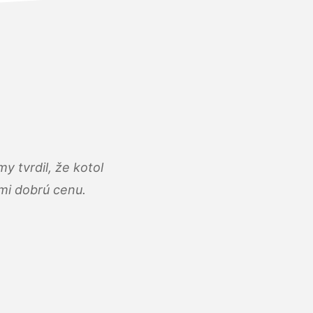
y tvrdil, že kotol
ľmi dobrú cenu.