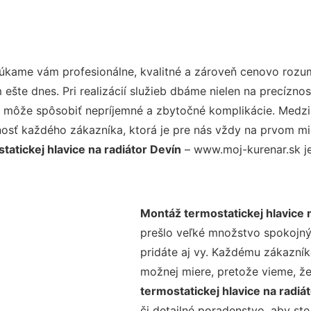
úkame vám profesionálne, kvalitné a zároveň cenovo rozum
šte dnes. Pri realizácií služieb dbáme nielen na precíznos
 môže spôsobiť nepríjemné a zbytočné komplikácie. Medzi n
osť každého zákazníka, ktorá je pre nás vždy na prvom mie
atickej hlavice na radiátor Devín
– www.moj-kurenar.sk je
Montáž termostatickej hlavice 
prešlo veľké množstvo spokojný
pridáte aj vy. Každému zákazník
možnej miere, pretože vieme, ž
termostatickej hlavice na radiá
či detailné poradenstvo, aby ste