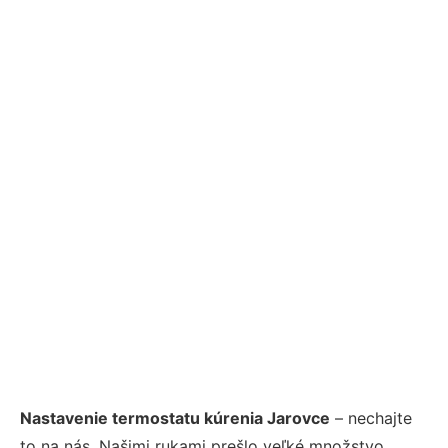
Nastavenie termostatu kúrenia Jarovce
– nechajte
to na nás. Našimi rukami prešlo veľké množstvo