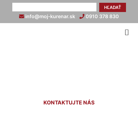
HĽADAŤ
info@moj-kurenar.sk
0910 378 830
Nastavenie termostatu
kúrenia Jarovce
KONTAKTUJTE NÁS