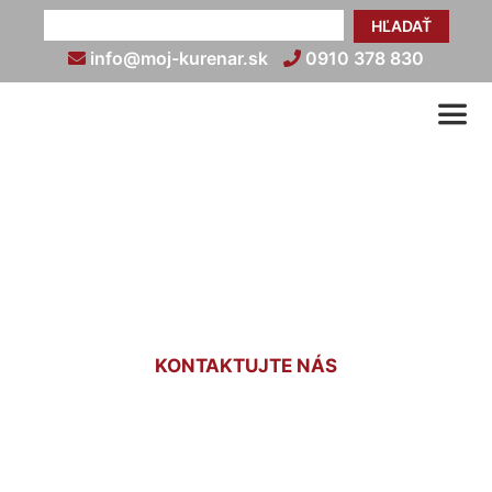
HĽADAŤ
info@moj-kurenar.sk
0910 378 830
Nastavenie termostatu
kúrenia Mierovo
KONTAKTUJTE NÁS