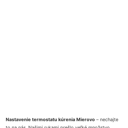
Nastavenie termostatu kúrenia Mierovo
– nechajte
to na nás. Našimi rukami prešlo veľké množstvo