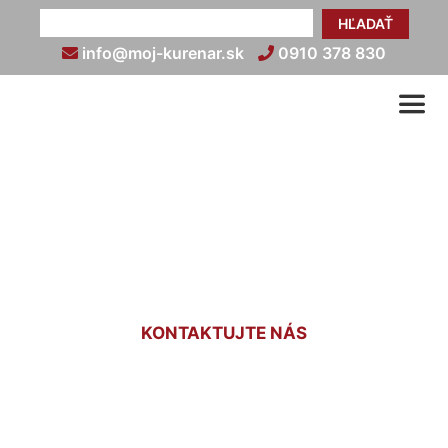
HĽADAŤ
info@moj-kurenar.sk
0910 378 830
Nastavenie termostatu
kúrenia Most pri Bratislave
KONTAKTUJTE NÁS