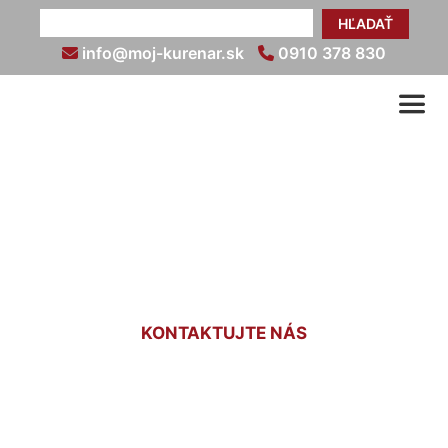
HĽADAŤ
info@moj-kurenar.sk
0910 378 830
Nastavenie termostatu
kúrenia Vlčie hrdlo
KONTAKTUJTE NÁS