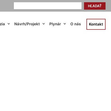
HĽADAŤ
zia
Návrh/Projekt
Plynár
O nás
Kontakt
Tomášov