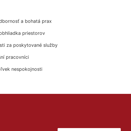
odbornosť a bohatá prax
obhliadka priestorov
ti za poskytované služby
šní pracovníci
oľvek nespokojnosti