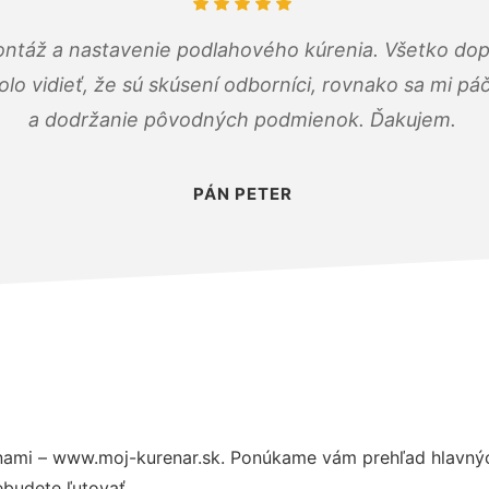
ontáž a nastavenie podlahového kúrenia. Všetko dop
olo vidieť, že sú skúsení odborníci, rovnako sa mi pá
a dodržanie pôvodných podmienok. Ďakujem.
PÁN PETER
nami – www.moj-kurenar.sk. Ponúkame vám prehľad hlavných
budete ľutovať.