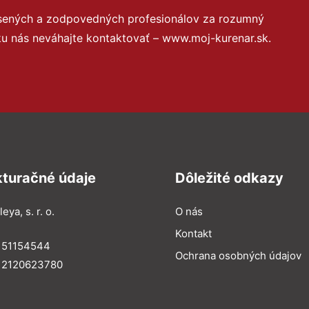
úsených a zodpovedných profesionálov za rozumný
ku nás neváhajte kontaktovať – www.moj-kurenar.sk.
kturačné údaje
Dôležité odkazy
eya, s. r. o.
O nás
Kontakt
: 51154544
Ochrana osobných údajov
: 2120623780