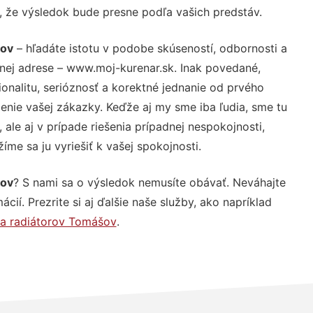
u, že výsledok bude presne podľa vašich predstáv.
šov
– hľadáte istotu v podobe skúseností, odbornosti a
nej adrese – www.moj-kurenar.sk. Inak povedané,
nalitu, serióznosť a korektné jednanie od prvého
nie vašej zákazky. Keďže aj my sme iba ľudia, sme tu
 ale aj v prípade riešenia prípadnej nespokojnosti,
me sa ju vyriešiť k vašej spokojnosti.
šov
? S nami sa o výsledok nemusíte obávať. Neváhajte
ácií. Prezrite si aj ďalšie naše služby, ako napríklad
a radiátorov Tomášov
.