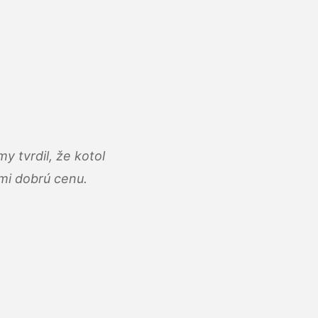
y tvrdil, že kotol
ľmi dobrú cenu.