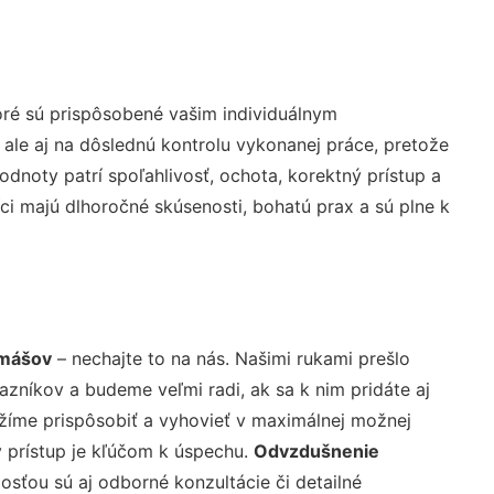
oré sú prispôsobené vašim individuálnym
 ale aj na dôslednú kontrolu vykonanej práce, pretože
noty patrí spoľahlivosť, ochota, korektný prístup a
i majú dlhoročné skúsenosti, bohatú prax a sú plne k
omášov
– nechajte to na nás. Našimi rukami prešlo
níkov a budeme veľmi radi, ak sa k nim pridáte aj
žíme prispôsobiť a vyhovieť v maximálnej možnej
 prístup je kľúčom k úspechu.
Odvzdušnenie
sťou sú aj odborné konzultácie či detailné