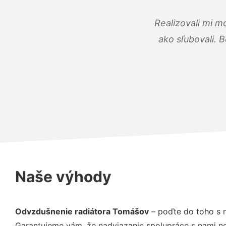
Realizovali mi m
ako sľubovali. B
Naše výhody
Odvzdušnenie radiátora Tomášov
– poďte do toho s 
Garantujeme vám, že nadviazanie spolupráce s nami ne