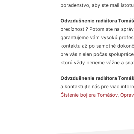
poradenstvo, aby ste mali istot
Odvzdušnenie radiátora Tomá
precíznosti? Potom ste na správ
garantujeme vám vysokú profesio
kontaktu až po samotné dokonče
pre vás nielen počas spolupráce,
ktorú vždy berieme vážne a snaží
Odvzdušnenie radiátora Tomá
a kontaktujte nás pre viac inform
Čistenie bojlera Tomášov
,
Oprav