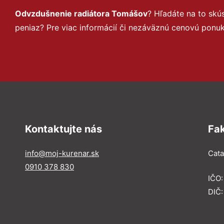
Odvzdušnenie radiátora Tomášov
? Hľadáte na to sk
peniaz? Pre viac informácií či nezáväznú cenovú ponu
Kontaktujte nás
Fa
info@moj-kurenar.sk
Catal
0910 378 830
IČO
DIČ