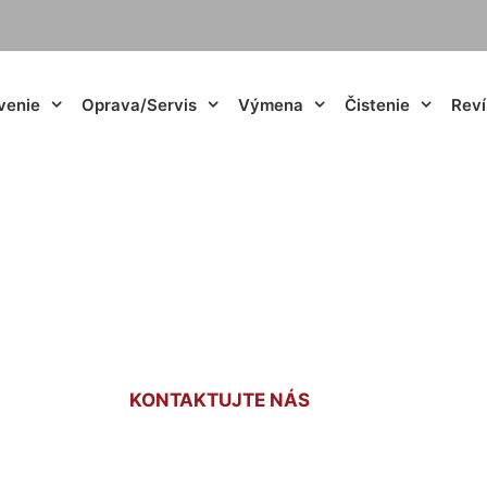
venie
Oprava/Servis
Výmena
Čistenie
Reví
enie radiátorov 
KONTAKTUJTE NÁS