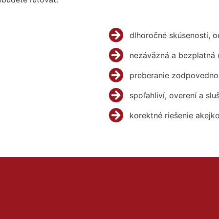
dlhoročné skúsenosti, 
nezáväzná a bezplatná 
preberanie zodpovednos
spoľahliví, overení a slu
korektné riešenie akejk