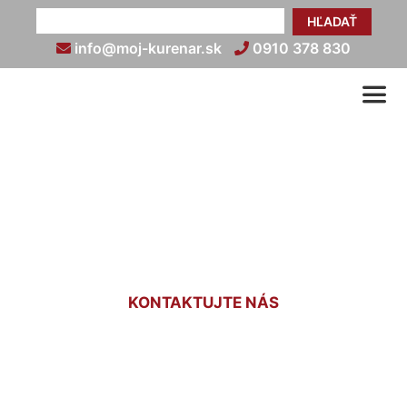
HĽADAŤ
info@moj-kurenar.sk
0910 378 830
Oprava kotla Viadrus Zlaté
Klasy
KONTAKTUJTE NÁS