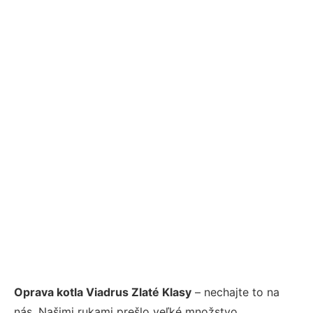
Oprava kotla Viadrus Zlaté Klasy
– nechajte to na
nás. Našimi rukami prešlo veľké množstvo