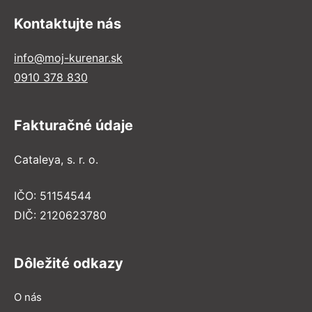
Kontaktujte nás
info@moj-kurenar.sk
0910 378 830
Fakturačné údaje
Cataleya, s. r. o.
IČO: 51154544
DIČ: 2120623780
Dôležité odkazy
O nás