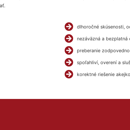
ať.
dlhoročné skúsenosti, 
nezáväzná a bezplatná 
preberanie zodpovednos
spoľahliví, overení a slu
korektné riešenie akejk