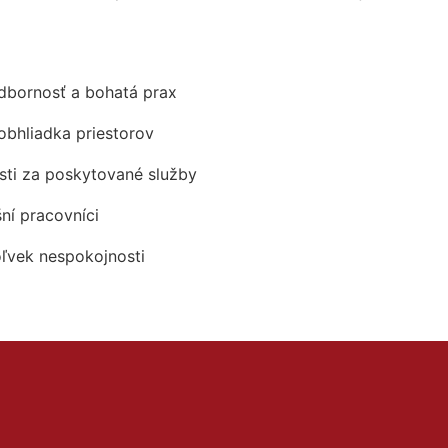
odbornosť a bohatá prax
obhliadka priestorov
ti za poskytované služby
šní pracovníci
oľvek nespokojnosti