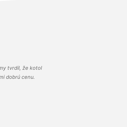
y tvrdil, že kotol
ľmi dobrú cenu.