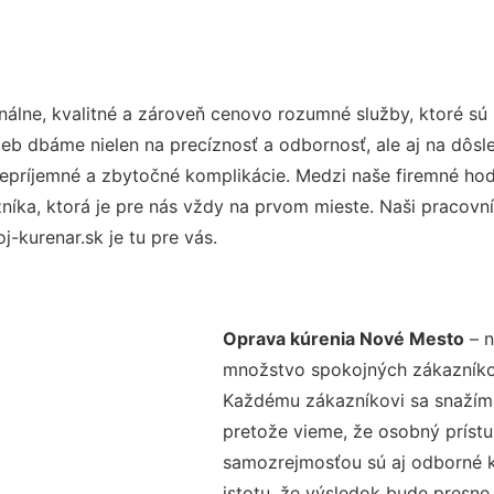
álne, kvalitné a zároveň cenovo rozumné služby, ktoré sú
užieb dbáme nielen na precíznosť a odbornosť, ale aj na dôs
ríjemné a zbytočné komplikácie. Medzi naše firemné hodno
ka, ktorá je pre nás vždy na prvom mieste. Naši pracovníc
-kurenar.sk je tu pre vás.
Oprava kúrenia Nové Mesto
– n
množstvo spokojných zákazníkov 
Každému zákazníkovi sa snažíme
pretože vieme, že osobný príst
samozrejmosťou sú aj odborné ko
istotu, že výsledok bude presne