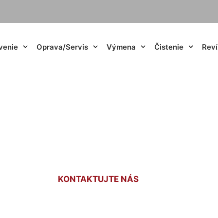
venie
Oprava/Servis
Výmena
Čistenie
Reví
va kúrenia Nové M
KONTAKTUJTE NÁS