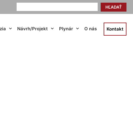
HĽADAŤ
zia
Návrh/Projekt
Plynár
O nás
Kontakt
esto