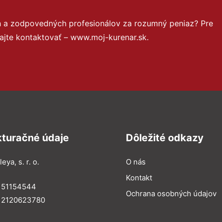
h a zodpovedných profesionálov za rozumný peniaz? Pre
ajte kontaktovať – www.moj-kurenar.sk.
kturačné údaje
Dôležité odkazy
eya, s. r. o.
O nás
Kontakt
: 51154544
Ochrana osobných údajov
: 2120623780